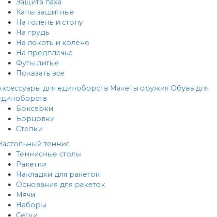
Защита паха
Капы защитные
На голень и стопу
На грудь
На локоть и колено
На предплечье
Футы литые
Показать все
Аксессуары для единоборств
Макеты оружия
Обувь для
единоборств
Боксерки
Борцовки
Степки
Настольный теннис
Теннисные столы
Ракетки
Накладки для ракеток
Основания для ракеток
Мячи
Наборы
Сетки