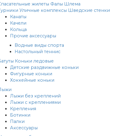
Спасательные жилеты
Фалы
Шлема
Турники
Уличные комплексы
Шведские стенки
Канаты
Качели
Кольца
Прочие аксессуары
Водные виды спорта
Настольный теннис
Батуты
Коньки ледовые
Детские раздвижные коньки
Фигурные коньки
Хоккейные коньки
Лыжи
Лыжи без креплений
Лыжи с креплениями
Крепления
Ботинки
Палки
Аксессуары