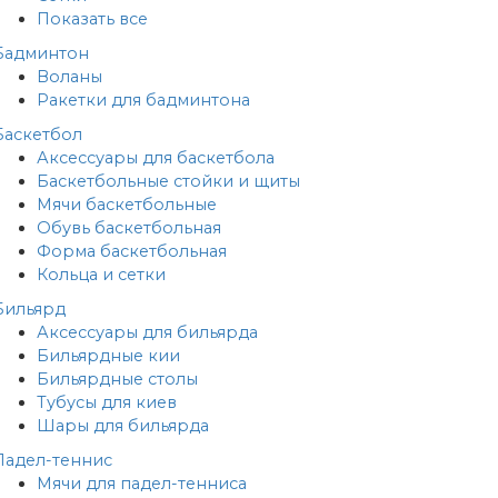
Показать все
Бадминтон
Воланы
Ракетки для бадминтона
Баскетбол
Аксессуары для баскетбола
Баскетбольные стойки и щиты
Мячи баскетбольные
Обувь баскетбольная
Форма баскетбольная
Кольца и сетки
Бильярд
Аксессуары для бильярда
Бильярдные кии
Бильярдные столы
Тубусы для киев
Шары для бильярда
Падел-теннис
Мячи для падел-тенниса