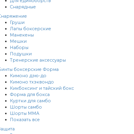
Для единоборств
Снарядные
Снаряжение
Груши
Лапы боксерские
Манекены
Мешки
Наборы
Подушки
Тренерские аксессуары
Бинты боксерские
Форма
Кимоно дзю-до
Кимоно тхэквондо
Кикбоксинг и тайский бокс
Форма для бокса
Куртки для самбо
Шорты самбо
Шорты MMA
Показать все
Защита