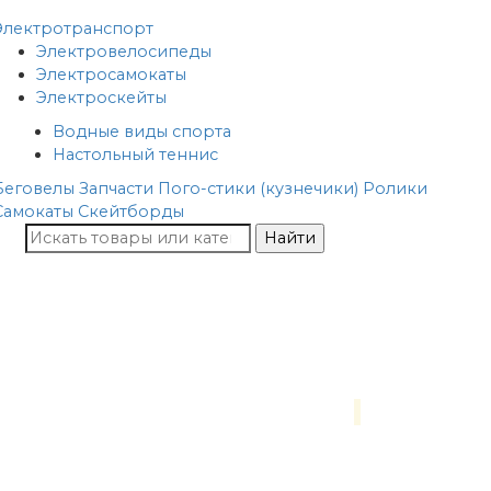
Электротранспорт
Электровелосипеды
Электросамокаты
Электроскейты
Водные виды спорта
Настольный теннис
Беговелы
Запчасти
Пого-стики (кузнечики)
Ролики
Самокаты
Скейтборды
Найти