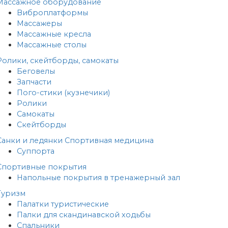
Массажное оборудование
Виброплатформы
Массажеры
Массажные кресла
Массажные столы
Ролики, скейтборды, самокаты
Беговелы
Запчасти
Пого-стики (кузнечики)
Ролики
Самокаты
Скейтборды
Санки и ледянки
Спортивная медицина
Суппорта
Спортивные покрытия
Напольные покрытия в тренажерный зал
Туризм
Палатки туристические
Палки для скандинавской ходьбы
Спальники