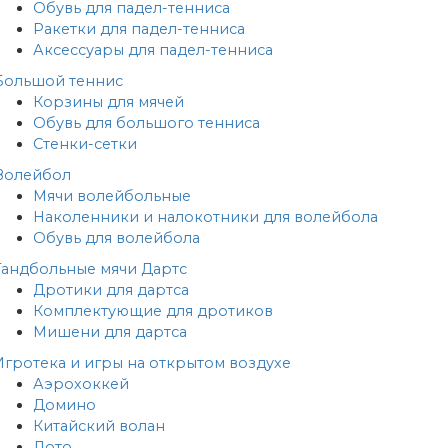
Обувь для падел-тенниса
Ракетки для падел-тенниса
Аксессуары для падел-тенниса
Большой теннис
Корзины для мячей
Обувь для большого тенниса
Стенки-сетки
Волейбол
Мячи волейбольные
Наколенники и налокотники для волейбола
Обувь для волейбола
Гандбольные мячи
Дартс
Дротики для дартса
Комплектующие для дротиков
Мишени для дартса
Игротека и игры на открытом воздухе
Аэрохоккей
Домино
Китайский волан
Лото