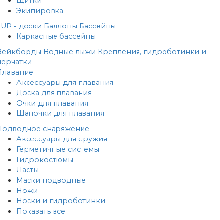
Щитки
Экипировка
SUP - доски
Баллоны
Бассейны
Каркасные бассейны
Вейкборды
Водные лыжи
Крепления, гидроботинки и
перчатки
Плавание
Аксессуары для плавания
Доска для плавания
Очки для плавания
Шапочки для плавания
Подводное снаряжение
Аксессуары для оружия
Герметичные системы
Гидрокостюмы
Ласты
Маски подводные
Ножи
Носки и гидроботинки
Показать все