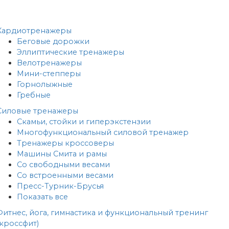
Кардиотренажеры
Беговые дорожки
Эллиптические тренажеры
Велотренажеры
Мини-степперы
Горнолыжные
Гребные
Cиловые тренажеры
Скамьи, стойки и гиперэкстензии
Многофункциональный силовой тренажер
Тренажеры кроссоверы
Машины Смита и рамы
Со свободными весами
Со встроенными весами
Пресс-Турник-Брусья
Показать все
Фитнес, йога, гимнастика и функциональный тренинг
(кроссфит)