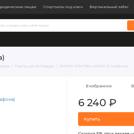
ридическим лицам
Спортзалы под ключ
Вертикальный забег
 теннис
Бокс и единоборства
Батуты
Водные виды с
а)
ьярда
Лампы для бильярда
ЛАМПА STARTBILLIARDS (3 плафона)
В избранное
В
6 240 ₽
Купить
Скидка 5% при заказе ч