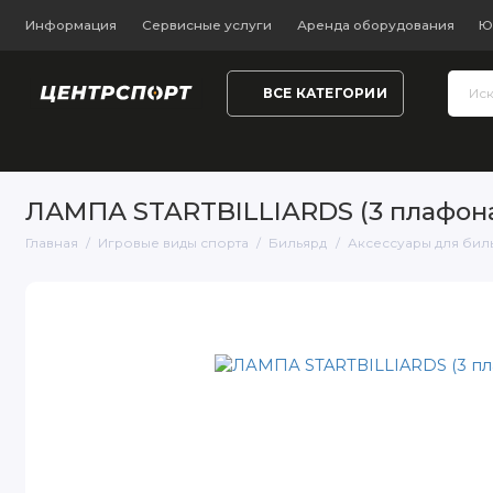
Информация
Сервисные услуги
Аренда оборудования
Ю
ВСЕ КАТЕГОРИИ
Тренажёры и фитнес
Обувь
Одежда
Настольный
ЛАМПА STARTBILLIARDS (3 плафон
Главная
Игровые виды спорта
Бильярд
Аксессуары для бил