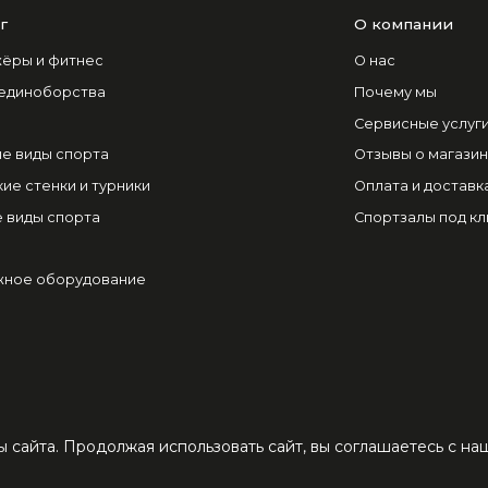
г
О компании
ёры и фитнес
О нас
 единоборства
Почему мы
Сервисные услуг
е виды спорта
Отзывы о магази
ие стенки и турники
Оплата и доставк
 виды спорта
Спортзалы под к
ное оборудование
 сайта. Продолжая использовать сайт, вы соглашаетесь с н
азин ЦЕНТРСПОРТ - большой выбор спортивных
ха и туризма в Самаре.