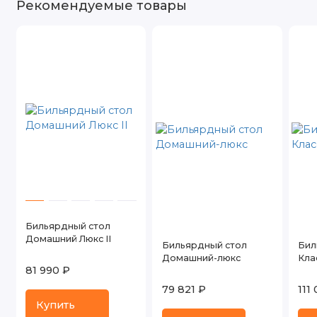
Рекомендуемые товары
Бильярдный стол
Домашний Люкс II
Бильярдный стол
Бил
Домашний-люкс
Кла
81 990 ₽
79 821 ₽
111
Купить