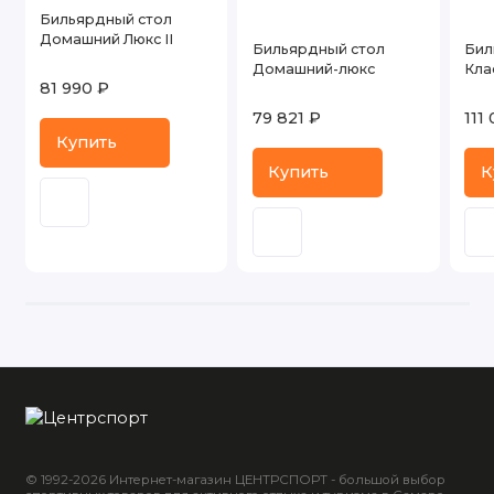
Бильярдный стол
Домашний Люкс II
Бильярдный стол
Бил
Домашний-люкс
Кла
81 990 ₽
79 821 ₽
111
Купить
Купить
К
© 1992-2026 Интернет-магазин ЦЕНТРСПОРТ - большой выбор