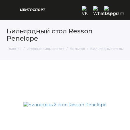
Бильярдный стол Resson
Penelope
Главная
Игровые виды спорта
Бильярд
Бильярдные столы