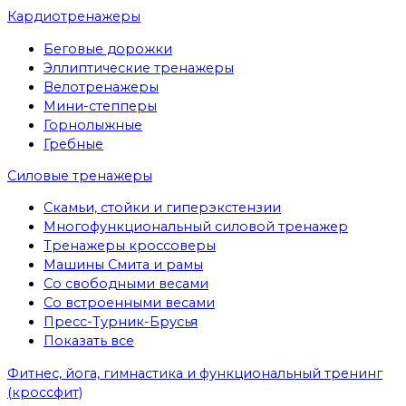
Кардиотренажеры
Беговые дорожки
Эллиптические тренажеры
Велотренажеры
Мини-степперы
Горнолыжные
Гребные
Cиловые тренажеры
Скамьи, стойки и гиперэкстензии
Многофункциональный силовой тренажер
Тренажеры кроссоверы
Машины Смита и рамы
Со свободными весами
Со встроенными весами
Пресс-Турник-Брусья
Показать все
Фитнес, йога, гимнастика и функциональный тренинг
(кроссфит)