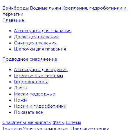
Вейкборды
Водные лыжи
Крепления, гидроботинки и
перчатки
Плавание
Аксессуары для плавания
Доска для плавания
Очки для плавания
Шапочки для плавания
Подводное снаряжение
Аксессуары для оружия
Герметичные системы
Гидрокостюмы
Ласты
Маски подводные
Ножи
Носки и гидроботинки
Показать все
Спасательные жилеты
Фалы
Шлема
Турники
Уличные комплексы
Шведские стенки