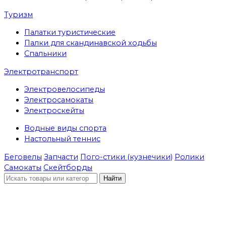
Туризм
Палатки туристические
Палки для скандинавской ходьбы
Спальники
Электротранспорт
Электровелосипеды
Электросамокаты
Электроскейты
Водные виды спорта
Настольный теннис
Беговелы
Запчасти
Пого-стики (кузнечики)
Ролики
Самокаты
Скейтборды
Найти