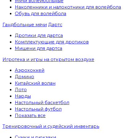
Мячи волейбольные
Наколенники и налокотники для волейбола
Обувь для волейбола
Гандбольные мячи
Дартс
Дротики для дартса
Комплектующие для дротиков
Мишени для дартса
Игротека и игры на открытом воздухе
Аэрохоккей
Домино
Китайский волан
Лото
Нарды
Настольный баскетбол
Настольный футбол
Показать все
Тренировочный и судейский инвентарь
Сумки и рюкзаки