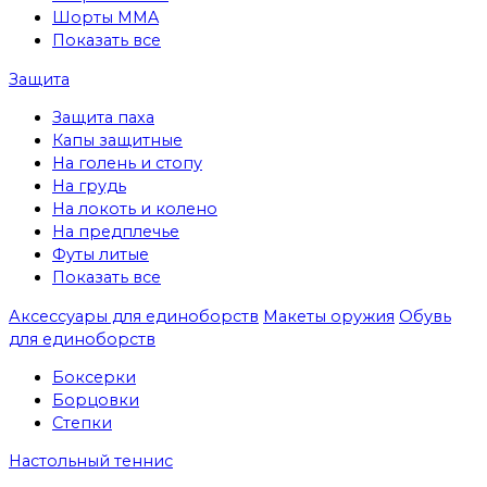
Шорты MMA
Показать все
Защита
Защита паха
Капы защитные
На голень и стопу
На грудь
На локоть и колено
На предплечье
Футы литые
Показать все
Аксессуары для единоборств
Макеты оружия
Обувь
для единоборств
Боксерки
Борцовки
Степки
Настольный теннис