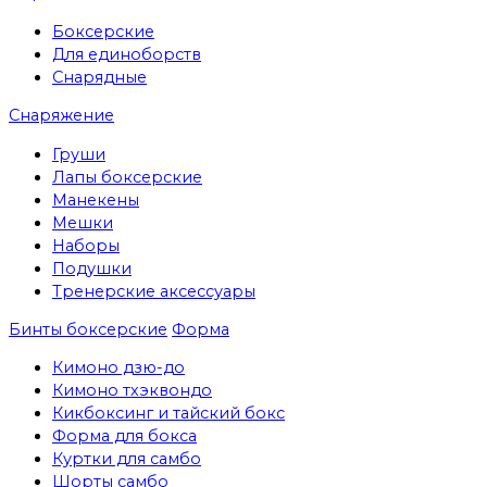
Боксерские
Для единоборств
Снарядные
Снаряжение
Груши
Лапы боксерские
Манекены
Мешки
Наборы
Подушки
Тренерские аксессуары
Бинты боксерские
Форма
Кимоно дзю-до
Кимоно тхэквондо
Кикбоксинг и тайский бокс
Форма для бокса
Куртки для самбо
Шорты самбо