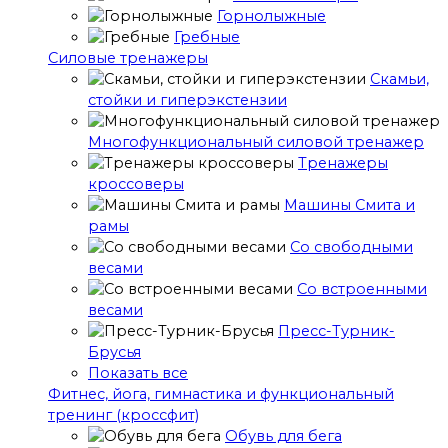
Горнолыжные
Гребные
Cиловые тренажеры
Скамьи,
стойки и гиперэкстензии
Многофункциональный силовой тренажер
Тренажеры
кроссоверы
Машины Смита и
рамы
Со свободными
весами
Со встроенными
весами
Пресс-Турник-
Брусья
Показать все
Фитнес, йога, гимнастика и функциональный
тренинг (кроссфит)
Обувь для бега