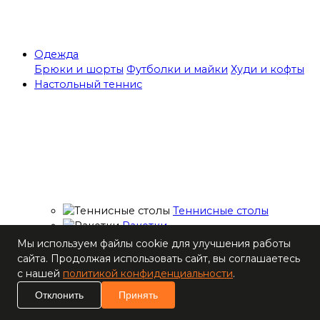
Одежда
Брюки и шорты
Футболки и майки
Худи и кофты
Настольный теннис
Теннисные столы
Ракетки
Накладки для
Мы используем файлы cookie для улучшения работы
ракеток
сайта. Продолжая использовать сайт, вы соглашаетесь
Основания для
с нашей
политикой конфиденциальности
.
ракеток
Отклонить
Принять
Мячи
Наборы