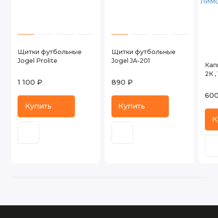
Щитки футбольные
Щитки футбольные
Jogel Prolite
Jogel JA-201
Кап
2К ,
1 100 ₽
890 ₽
600
Купить
Купить
К