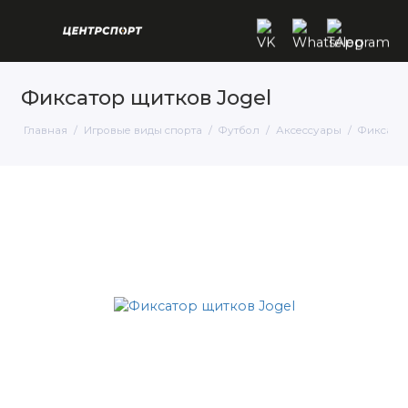
Фиксатор щитков Jogel
Главная
Игровые виды спорта
Футбол
Аксессуары
Фиксатор