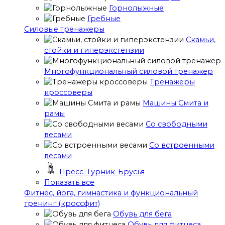
Горнолыжные
Гребные
Cиловые тренажеры
Скамьи,
стойки и гиперэкстензии
Многофункциональный силовой тренажер
Тренажеры
кроссоверы
Машины Смита и
рамы
Со свободными
весами
Со встроенными
весами
Пресс-Турник-Брусья
Показать все
Фитнес, йога, гимнастика и функциональный
тренинг (кроссфит)
Обувь для бега
Обувь для фитнеса