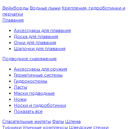
Вейкборды
Водные лыжи
Крепления, гидроботинки и
перчатки
Плавание
Аксессуары для плавания
Доска для плавания
Очки для плавания
Шапочки для плавания
Подводное снаряжение
Аксессуары для оружия
Герметичные системы
Гидрокостюмы
Ласты
Маски подводные
Ножи
Носки и гидроботинки
Показать все
Спасательные жилеты
Фалы
Шлема
Турники
Уличные комплексы
Шведские стенки