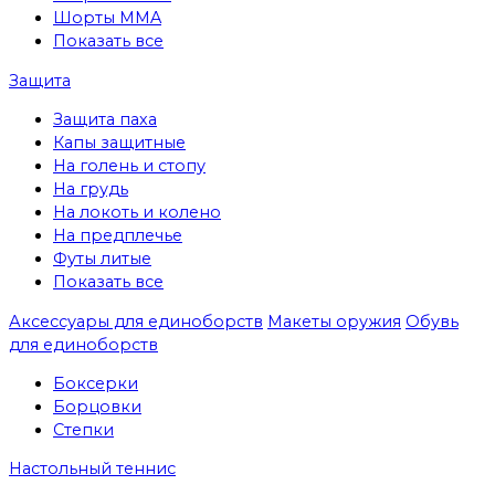
Шорты MMA
Показать все
Защита
Защита паха
Капы защитные
На голень и стопу
На грудь
На локоть и колено
На предплечье
Футы литые
Показать все
Аксессуары для единоборств
Макеты оружия
Обувь
для единоборств
Боксерки
Борцовки
Степки
Настольный теннис