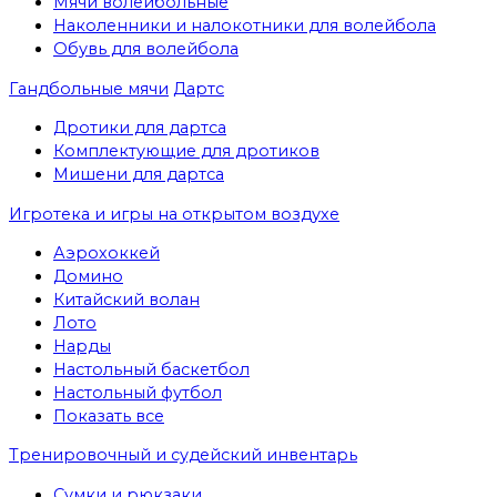
Мячи волейбольные
Наколенники и налокотники для волейбола
Обувь для волейбола
Гандбольные мячи
Дартс
Дротики для дартса
Комплектующие для дротиков
Мишени для дартса
Игротека и игры на открытом воздухе
Аэрохоккей
Домино
Китайский волан
Лото
Нарды
Настольный баскетбол
Настольный футбол
Показать все
Тренировочный и судейский инвентарь
Сумки и рюкзаки