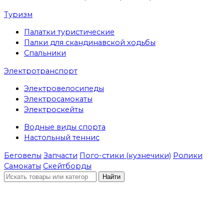
Туризм
Палатки туристические
Палки для скандинавской ходьбы
Спальники
Электротранспорт
Электровелосипеды
Электросамокаты
Электроскейты
Водные виды спорта
Настольный теннис
Беговелы
Запчасти
Пого-стики (кузнечики)
Ролики
Самокаты
Скейтборды
Найти