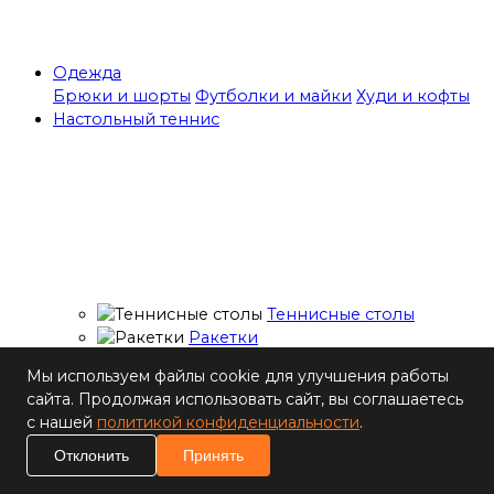
Одежда
Брюки и шорты
Футболки и майки
Худи и кофты
Настольный теннис
Теннисные столы
Ракетки
Накладки для
Мы используем файлы cookie для улучшения работы
ракеток
сайта. Продолжая использовать сайт, вы соглашаетесь
Основания для
с нашей
политикой конфиденциальности
.
ракеток
Мячи
Отклонить
Принять
Наборы