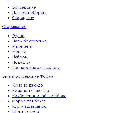
Боксерские
Для единоборств
Снарядные
Снаряжение
Груши
Лапы боксерские
Манекены
Мешки
Наборы
Подушки
Тренерские аксессуары
Бинты боксерские
Форма
Кимоно дзю-до
Кимоно тхэквондо
Кикбоксинг и тайский бокс
Форма для бокса
Куртки для самбо
Шорты самбо