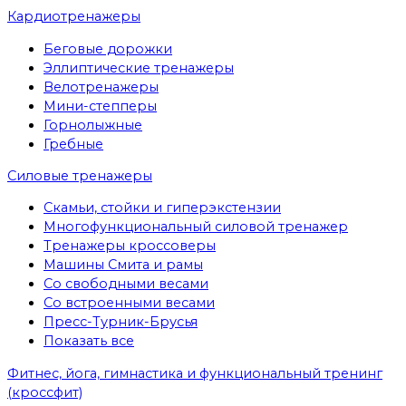
Кардиотренажеры
Беговые дорожки
Эллиптические тренажеры
Велотренажеры
Мини-степперы
Горнолыжные
Гребные
Cиловые тренажеры
Скамьи, стойки и гиперэкстензии
Многофункциональный силовой тренажер
Тренажеры кроссоверы
Машины Смита и рамы
Со свободными весами
Со встроенными весами
Пресс-Турник-Брусья
Показать все
Фитнес, йога, гимнастика и функциональный тренинг
(кроссфит)