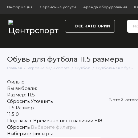
Информация
Сервисные услуги
Аренда оборудования
Ю
ВСЕ КАТЕГОРИИ
Тренажёры и фитнес
Обувь
Одежда
Настольный
Обувь для футбола 11.5 размера
Главная
Игровые виды спорта
Футбол
Футбольная обувь
Фильтр
Вы выбрали:
Размер:
11.5
В этой катег
Сбросить
Уточнить
11.5
Размер
11.5
0
Под заказ. Временно нет в наличии
+18
Сбросить
Выберите фильтры
Выберите фильтры