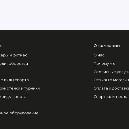
г
О компании
ёры и фитнес
О нас
 единоборства
Почему мы
Сервисные услуг
е виды спорта
Отзывы о магази
ие стенки и турники
Оплата и доставк
 виды спорта
Спортзалы под к
ное оборудование