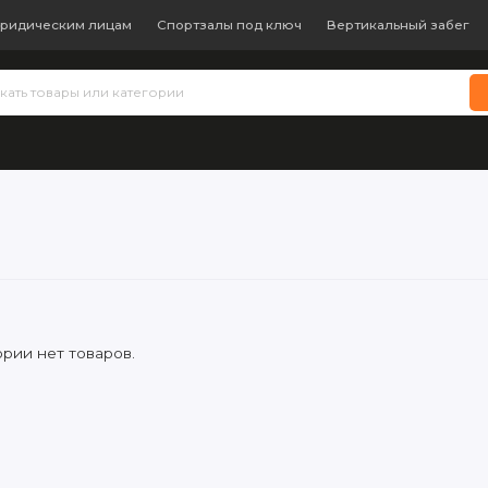
ридическим лицам
Спортзалы под ключ
Вертикальный забег
 теннис
Бокс и единоборства
Батуты
Водные виды с
ории нет товаров.