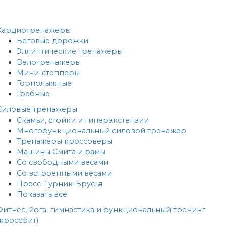
Кардиотренажеры
Беговые дорожки
Эллиптические тренажеры
Велотренажеры
Мини-степперы
Горнолыжные
Гребные
Cиловые тренажеры
Скамьи, стойки и гиперэкстензии
Многофункциональный силовой тренажер
Тренажеры кроссоверы
Машины Смита и рамы
Со свободными весами
Со встроенными весами
Пресс-Турник-Брусья
Показать все
Фитнес, йога, гимнастика и функциональный тренинг
(кроссфит)