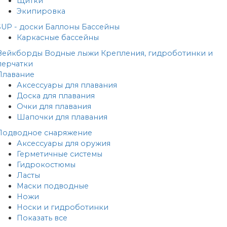
Щитки
Экипировка
SUP - доски
Баллоны
Бассейны
Каркасные бассейны
Вейкборды
Водные лыжи
Крепления, гидроботинки и
перчатки
Плавание
Аксессуары для плавания
Доска для плавания
Очки для плавания
Шапочки для плавания
Подводное снаряжение
Аксессуары для оружия
Герметичные системы
Гидрокостюмы
Ласты
Маски подводные
Ножи
Носки и гидроботинки
Показать все