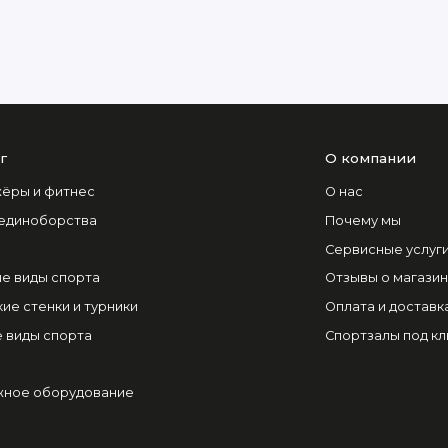
г
О компании
ёры и фитнес
О нас
 единоборства
Почему мы
Сервисные услуг
е виды спорта
Отзывы о магази
ие стенки и турники
Оплата и доставк
 виды спорта
Спортзалы под к
ное оборудование