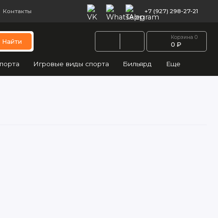
Контакты
+7 (927) 298-27-21
Корзина
0
Найти
0 ₽
порта
Игровые виды спорта
Бильярд
Еще