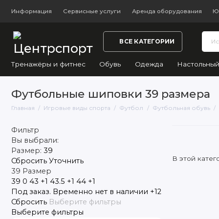
Информация
Сервисные услуги
Аренда оборудования
Ю
ВСЕ КАТЕГОРИИ
Тренажёры и фитнес
Обувь
Одежда
Настольный
Футбольные шиповки 39 размера
Главная
Игровые виды спорта
Футбол
Футбольная обувь
Фильтр
Вы выбрали:
Размер:
39
В этой катег
Сбросить
Уточнить
39
Размер
39
0
43
+1
43.5
+1
44
+1
Под заказ. Временно нет в наличии
+12
Сбросить
Выберите фильтры
Выберите фильтры