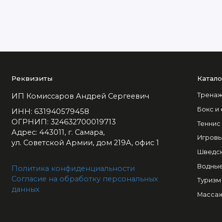
Реквизиты
Катало
Тренаж
ИП Комиссаров Андрей Сергеевич
Бокс и
ИНН: 631940579458
ОГРНИП: 324632700019713
Теннис
Адрес: 443011, г. Самара,
Игровы
ул. Советской Армии, дом 219А, офис 1
Шведск
Водные
Политика конфиденциальности
Согласие на обработку персональных
Туризм
данных
Массаж