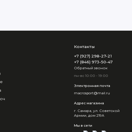
Контакты
+7 (927) 298-27-21
+7 (846) 973-50-47
Обратный звонок
и
пн-вс 10:00 - 19:00
не
Электронная почта
а
macrosport@mail.ru
люч
Адрес магазина
г. Самара, ул. Советской
Армии, дом 219А
Мы в сети