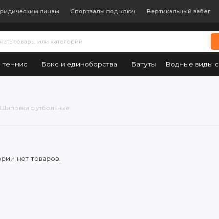
ридическим лицам
Спортзалы под ключ
Вертикальный забег
 теннис
Бокс и единоборства
Батуты
Водные виды с
Шиповки футбольные
ории нет товаров.