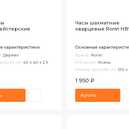
ты
Часы шахматные
ейстерские
кварцевые Ronin НВ
е характеристики:
Основные характеристи
:
Дерево
Бренд:
Ronin
ДxШxВ), см:
40 x 40 x 2.5
Материал:
Ясень
Размер (ДxШxВ), см:
510 х
1 950 ₽
ь
Купить