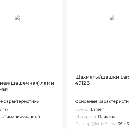
Шахматы/шашки Lar
ная(шашечная),ламинированная,
4912B
ная
е характеристики:
Основные характеристи
nin
Бренд:
Larsen
:
Ламинированный
Материал:
Пластик
Размер (ДxШxВ), см:
36 x 3