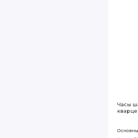
Часы ш
кварце
Основны