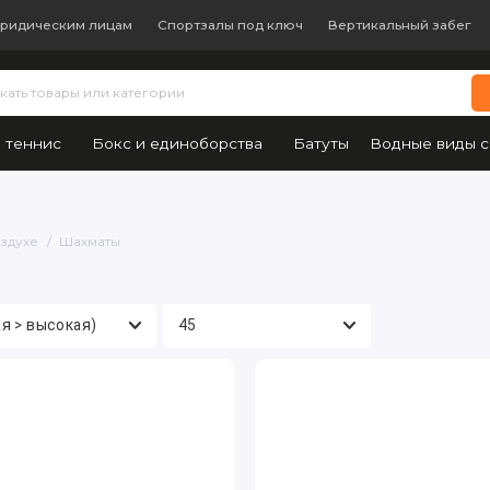
ридическим лицам
Спортзалы под ключ
Вертикальный забег
 теннис
Бокс и единоборства
Батуты
Водные виды с
оздухе
Шахматы