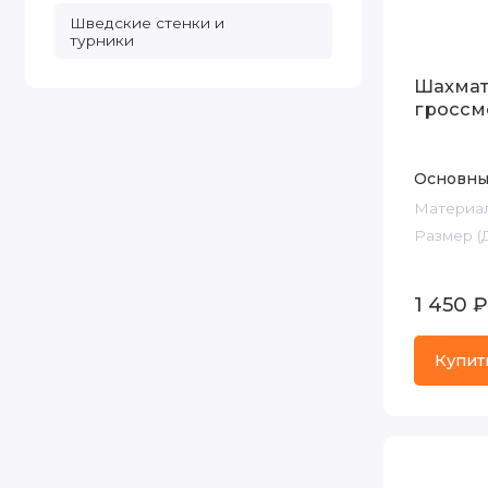
Шведские стенки и
турники
Шахма
гроссм
Основны
Материал
Размер (
1 450 ₽
Купит