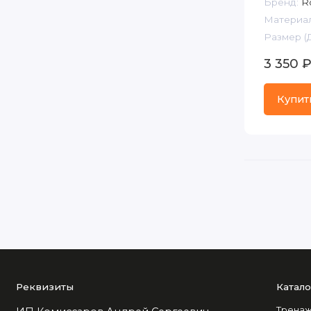
Бренд:
Ro
Материал
Размер (
3 350 
Купит
Реквизиты
Катало
Тренаж