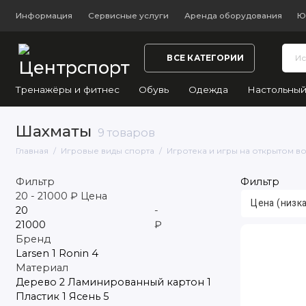
Информация
Сервисные услуги
Аренда оборудования
Ю
ВСЕ КАТЕГОРИИ
Тренажёры и фитнес
Обувь
Одежда
Настольный
Шахматы
9 товаров
Главная
Игровые виды спорта
Игротека и игры на открытом в
Фильтр
Фильтр
20
-
21000
₽
Цена
-
₽
Бренд
Larsen
1
Ronin
4
Материал
Дерево
2
Ламинированный картон
1
Пластик
1
Ясень
5