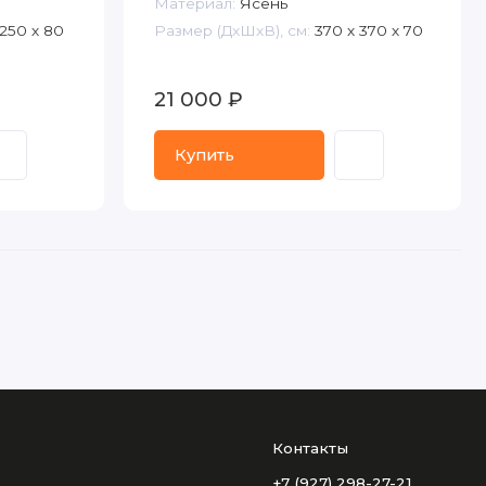
Материал:
Ясень
 250 х 80
Размер (ДxШxВ), см:
370 х 370 х 70
21 000 ₽
Купить
Контакты
+7 (927) 298-27-21