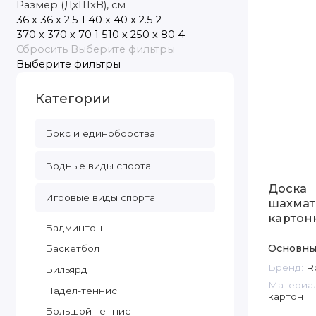
Размер (ДxШxВ), см
36 x 36 x 2.5
1
40 x 40 x 2.5
2
370 х 370 х 70
1
510 х 250 х 80
4
Сбросить
Выберите фильтры
Выберите фильтры
Категории
Бокс и единоборства
Водные виды спорта
Доска
Игровые виды спорта
шахмат
картон
Бадминтон
Основны
Баскетбол
Бренд:
Ro
Бильярд
Материал
Падел-теннис
картон
Большой теннис