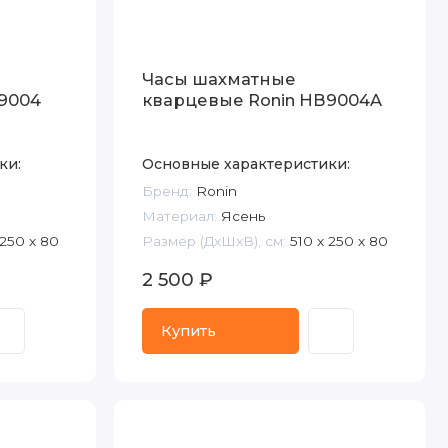
Часы шахматные
9004
кварцевые Ronin НВ9004A
ки:
Основные характеристики:
Бренд:
Ronin
Материал:
Ясень
 250 х 80
Размер (ДxШxВ), см:
510 х 250 х 80
2 500 ₽
Купить