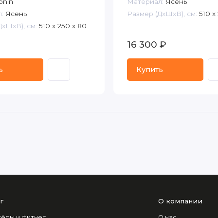
nin
Материал:
Ясень
:
Ясень
Размер (ДxШxВ), см:
510 х
ДxШxВ), см:
510 х 250 х 80
₽
16 300 ₽
ь
Купить
г
О компании
ёры и фитнес
О нас