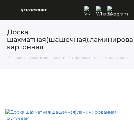
Доска
шахматная(шашечная),ламинирова
картонная
Главная
Игровые виды спорта
Игротека и игры на открытом возд