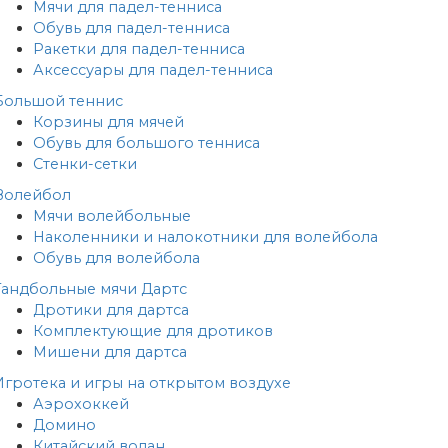
Мячи для падел-тенниса
Обувь для падел-тенниса
Ракетки для падел-тенниса
Аксессуары для падел-тенниса
Большой теннис
Корзины для мячей
Обувь для большого тенниса
Стенки-сетки
Волейбол
Мячи волейбольные
Наколенники и налокотники для волейбола
Обувь для волейбола
Гандбольные мячи
Дартс
Дротики для дартса
Комплектующие для дротиков
Мишени для дартса
Игротека и игры на открытом воздухе
Аэрохоккей
Домино
Китайский волан