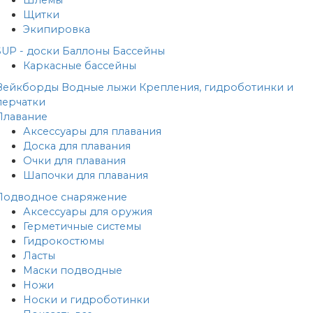
Шлемы
Щитки
Экипировка
SUP - доски
Баллоны
Бассейны
Каркасные бассейны
Вейкборды
Водные лыжи
Крепления, гидроботинки и
перчатки
Плавание
Аксессуары для плавания
Доска для плавания
Очки для плавания
Шапочки для плавания
Подводное снаряжение
Аксессуары для оружия
Герметичные системы
Гидрокостюмы
Ласты
Маски подводные
Ножи
Носки и гидроботинки