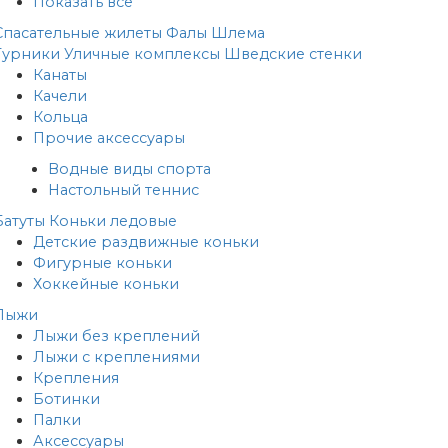
Показать все
Спасательные жилеты
Фалы
Шлема
Турники
Уличные комплексы
Шведские стенки
Канаты
Качели
Кольца
Прочие аксессуары
Водные виды спорта
Настольный теннис
Батуты
Коньки ледовые
Детские раздвижные коньки
Фигурные коньки
Хоккейные коньки
Лыжи
Лыжи без креплений
Лыжи с креплениями
Крепления
Ботинки
Палки
Аксессуары