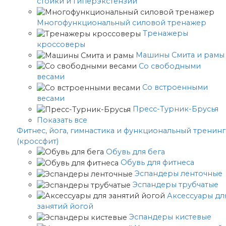
стойки и гиперэкстензии
Многофункциональный силовой тренажер
Тренажеры
кроссоверы
Машины Смита и рамы
Со свободными
весами
Со встроенными
весами
Пресс-Турник-Брусья
Показать все
Фитнес, йога, гимнастика и функциональный тренинг
(кроссфит)
Обувь для бега
Обувь для фитнеса
Эспандеры ленточные
Эспандеры трубчатые
Аксессуары дл
занятий йогой
Эспандеры кистевые