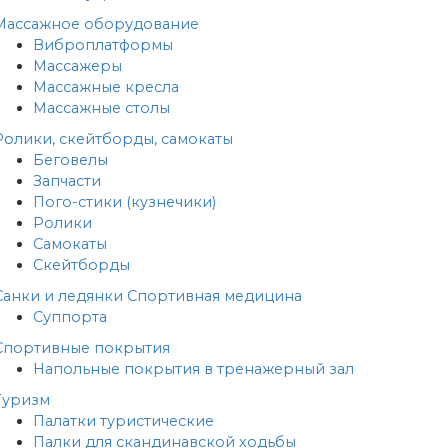
Массажное оборудование
Виброплатформы
Массажеры
Массажные кресла
Массажные столы
Ролики, скейтборды, самокаты
Беговелы
Запчасти
Пого-стики (кузнечики)
Ролики
Самокаты
Скейтборды
Санки и ледянки
Спортивная медицина
Суппорта
Спортивные покрытия
Напольные покрытия в тренажерный зал
Туризм
Палатки туристические
Палки для скандинавской ходьбы