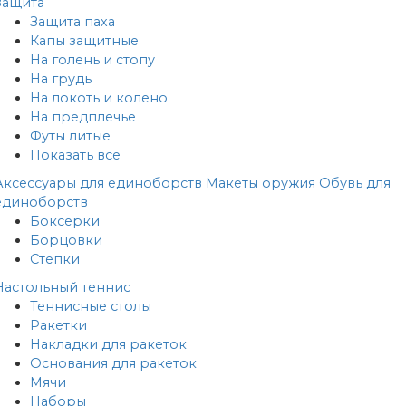
Защита
Защита паха
Капы защитные
На голень и стопу
На грудь
На локоть и колено
На предплечье
Футы литые
Показать все
Аксессуары для единоборств
Макеты оружия
Обувь для
единоборств
Боксерки
Борцовки
Степки
Настольный теннис
Теннисные столы
Ракетки
Накладки для ракеток
Основания для ракеток
Мячи
Наборы