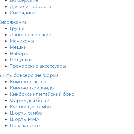
Боксерские
Для единоборств
Снарядные
Снаряжение
Груши
Лапы боксерские
Манекены
Мешки
Наборы
Подушки
Тренерские аксессуары
Бинты боксерские
Форма
Кимоно дзю-до
Кимоно тхэквондо
Кикбоксинг и тайский бокс
Форма для бокса
Куртки для самбо
Шорты самбо
Шорты MMA
Показать все