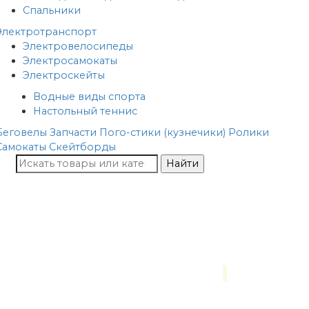
Спальники
Электротранспорт
Электровелосипеды
Электросамокаты
Электроскейты
Водные виды спорта
Настольный теннис
Беговелы
Запчасти
Пого-стики (кузнечики)
Ролики
Самокаты
Скейтборды
Найти