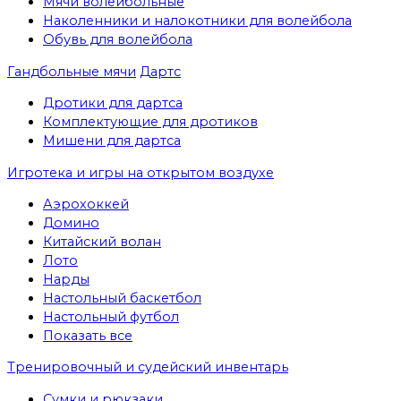
Мячи волейбольные
Наколенники и налокотники для волейбола
Обувь для волейбола
Гандбольные мячи
Дартс
Дротики для дартса
Комплектующие для дротиков
Мишени для дартса
Игротека и игры на открытом воздухе
Аэрохоккей
Домино
Китайский волан
Лото
Нарды
Настольный баскетбол
Настольный футбол
Показать все
Тренировочный и судейский инвентарь
Сумки и рюкзаки