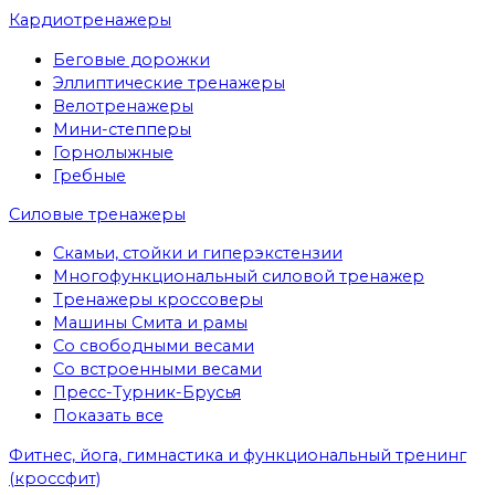
Кардиотренажеры
Беговые дорожки
Эллиптические тренажеры
Велотренажеры
Мини-степперы
Горнолыжные
Гребные
Cиловые тренажеры
Скамьи, стойки и гиперэкстензии
Многофункциональный силовой тренажер
Тренажеры кроссоверы
Машины Смита и рамы
Со свободными весами
Со встроенными весами
Пресс-Турник-Брусья
Показать все
Фитнес, йога, гимнастика и функциональный тренинг
(кроссфит)