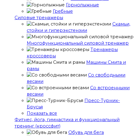
Горнолыжные
Гребные
Cиловые тренажеры
Скамьи,
стойки и гиперэкстензии
Многофункциональный силовой тренажер
Тренажеры
кроссоверы
Машины Смита и
рамы
Со свободными
весами
Со встроенными
весами
Пресс-Турник-
Брусья
Показать все
Фитнес, йога, гимнастика и функциональный
тренинг (кроссфит)
Обувь для бега