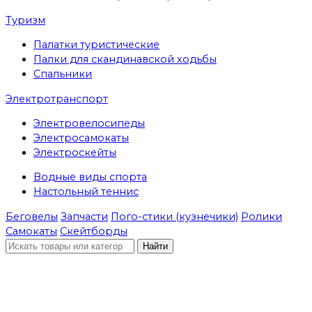
Туризм
Палатки туристические
Палки для скандинавской ходьбы
Спальники
Электротранспорт
Электровелосипеды
Электросамокаты
Электроскейты
Водные виды спорта
Настольный теннис
Беговелы
Запчасти
Пого-стики (кузнечики)
Ролики
Самокаты
Скейтборды
Найти