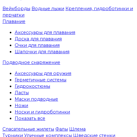
Вейкборды
Водные лыжи
Крепления, гидроботинки и
перчатки
Плавание
Аксессуары для плавания
Доска для плавания
Очки для плавания
Шапочки для плавания
Подводное снаряжение
Аксессуары для оружия
Герметичные системы
Гидрокостюмы
Ласты
Маски подводные
Ножи
Носки и гидроботинки
Показать все
Спасательные жилеты
Фалы
Шлема
Турники
Уличные комплексы
Шведские стенки