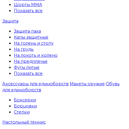
Шорты MMA
Показать все
Защита
Защита паха
Капы защитные
На голень и стопу
На грудь
На локоть и колено
На предплечье
Футы литые
Показать все
Аксессуары для единоборств
Макеты оружия
Обувь
для единоборств
Боксерки
Борцовки
Степки
Настольный теннис