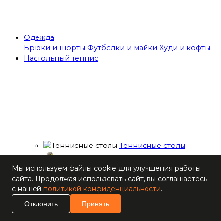
Одежда
Брюки и шорты
Футболки и майки
Худи и кофты
Настольный теннис
Теннисные столы
Ракетки
Мы используем файлы cookie для улучшения работы
Накладки для
сайта. Продолжая использовать сайт, вы соглашаетесь
ракеток
с нашей
политикой конфиденциальности
.
Основания для
ракеток
Отклонить
Принять
Мячи