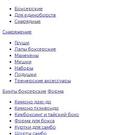
Боксерские
Для единоборств
Снарядные
Снаряжение
Груши
Лапы боксерские
Манекены
Мешки
Наборы
Подушки
Тренерские аксессуары
Бинты боксерские
Форма
Кимоно дзю-до
Кимоно тхэквондо
Кикбоксинг и тайский бокс
Форма для бокса
Куртки для самбо
Шорты самбо