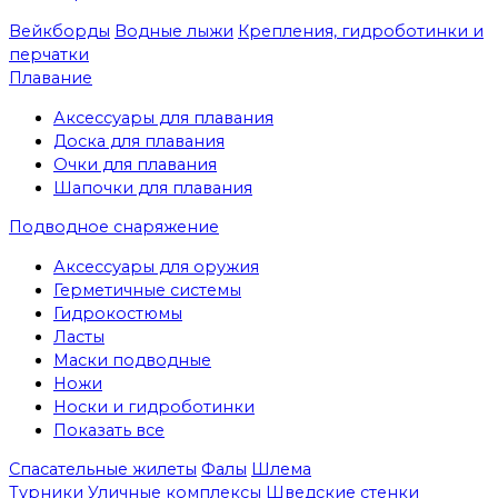
Вейкборды
Водные лыжи
Крепления, гидроботинки и
перчатки
Плавание
Аксессуары для плавания
Доска для плавания
Очки для плавания
Шапочки для плавания
Подводное снаряжение
Аксессуары для оружия
Герметичные системы
Гидрокостюмы
Ласты
Маски подводные
Ножи
Носки и гидроботинки
Показать все
Спасательные жилеты
Фалы
Шлема
Турники
Уличные комплексы
Шведские стенки