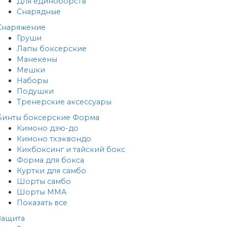
Для единоборств
Снарядные
Снаряжение
Груши
Лапы боксерские
Манекены
Мешки
Наборы
Подушки
Тренерские аксессуары
Бинты боксерские
Форма
Кимоно дзю-до
Кимоно тхэквондо
Кикбоксинг и тайский бокс
Форма для бокса
Куртки для самбо
Шорты самбо
Шорты MMA
Показать все
Защита