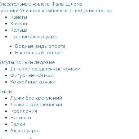
Спасательные жилеты
Фалы
Шлема
Турники
Уличные комплексы
Шведские стенки
Канаты
Качели
Кольца
Прочие аксессуары
Водные виды спорта
Настольный теннис
Батуты
Коньки ледовые
Детские раздвижные коньки
Фигурные коньки
Хоккейные коньки
Лыжи
Лыжи без креплений
Лыжи с креплениями
Крепления
Ботинки
Палки
Аксессуары