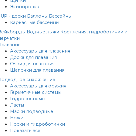
Щитки
Экипировка
SUP - доски
Баллоны
Бассейны
Каркасные бассейны
Вейкборды
Водные лыжи
Крепления, гидроботинки и
перчатки
Плавание
Аксессуары для плавания
Доска для плавания
Очки для плавания
Шапочки для плавания
Подводное снаряжение
Аксессуары для оружия
Герметичные системы
Гидрокостюмы
Ласты
Маски подводные
Ножи
Носки и гидроботинки
Показать все