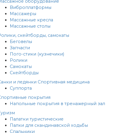
Массажное оборудование
Виброплатформы
Массажеры
Массажные кресла
Массажные столы
Ролики, скейтборды, самокаты
Беговелы
Запчасти
Пого-стики (кузнечики)
Ролики
Самокаты
Скейтборды
Санки и ледянки
Спортивная медицина
Суппорта
Спортивные покрытия
Напольные покрытия в тренажерный зал
Туризм
Палатки туристические
Палки для скандинавской ходьбы
Спальники