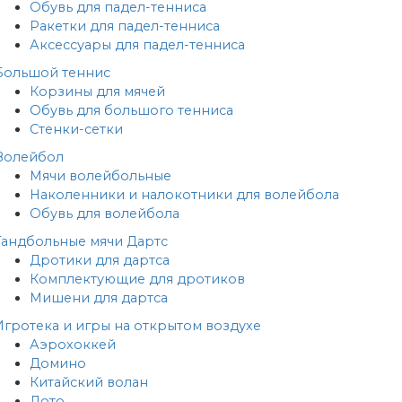
Обувь для падел-тенниса
Ракетки для падел-тенниса
Аксессуары для падел-тенниса
Большой теннис
Корзины для мячей
Обувь для большого тенниса
Стенки-сетки
Волейбол
Мячи волейбольные
Наколенники и налокотники для волейбола
Обувь для волейбола
Гандбольные мячи
Дартс
Дротики для дартса
Комплектующие для дротиков
Мишени для дартса
Игротека и игры на открытом воздухе
Аэрохоккей
Домино
Китайский волан
Лото