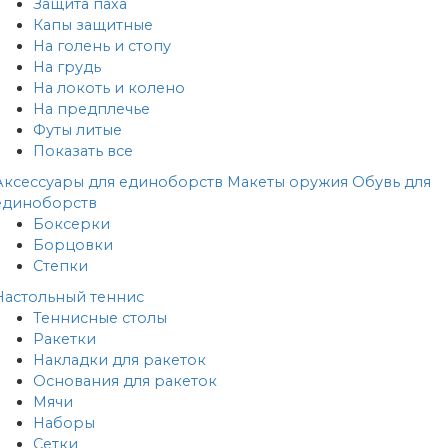
Защита паха
Капы защитные
На голень и стопу
На грудь
На локоть и колено
На предплечье
Футы литые
Показать все
Аксессуары для единоборств
Макеты оружия
Обувь для
единоборств
Боксерки
Борцовки
Степки
Настольный теннис
Теннисные столы
Ракетки
Накладки для ракеток
Основания для ракеток
Мячи
Наборы
Сетки