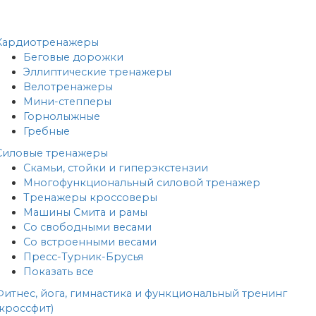
Кардиотренажеры
Беговые дорожки
Эллиптические тренажеры
Велотренажеры
Мини-степперы
Горнолыжные
Гребные
Cиловые тренажеры
Скамьи, стойки и гиперэкстензии
Многофункциональный силовой тренажер
Тренажеры кроссоверы
Машины Смита и рамы
Со свободными весами
Со встроенными весами
Пресс-Турник-Брусья
Показать все
Фитнес, йога, гимнастика и функциональный тренинг
(кроссфит)