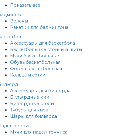
Показать все
Бадминтон
Воланы
Ракетки для бадминтона
Баскетбол
Аксессуары для баскетбола
Баскетбольные стойки и щиты
Мячи баскетбольные
Обувь баскетбольная
Форма баскетбольная
Кольца и сетки
Бильярд
Аксессуары для бильярда
Бильярдные кии
Бильярдные столы
Тубусы для киев
Шары для бильярда
Падел-теннис
Мячи для падел-тенниса