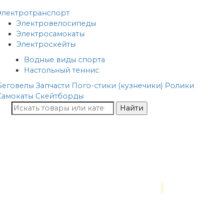
Электротранспорт
Электровелосипеды
Электросамокаты
Электроскейты
Водные виды спорта
Настольный теннис
Беговелы
Запчасти
Пого-стики (кузнечики)
Ролики
Самокаты
Скейтборды
Найти