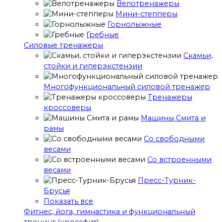
Велотренажеры
Мини-степперы
Горнолыжные
Гребные
Cиловые тренажеры
Скамьи,
стойки и гиперэкстензии
Многофункциональный силовой тренажер
Тренажеры
кроссоверы
Машины Смита и
рамы
Со свободными
весами
Со встроенными
весами
Пресс-Турник-
Брусья
Показать все
Фитнес, йога, гимнастика и функциональный