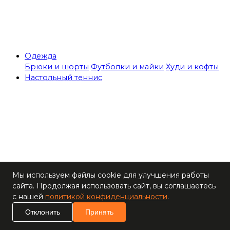
Одежда
Брюки и шорты
Футболки и майки
Худи и кофты
Настольный теннис
Теннисные столы
Мы используем файлы cookie для улучшения работы
Ракетки
сайта. Продолжая использовать сайт, вы соглашаетесь
Накладки для
с нашей
политикой конфиденциальности
.
ракеток
Основания для
Отклонить
Принять
ракеток