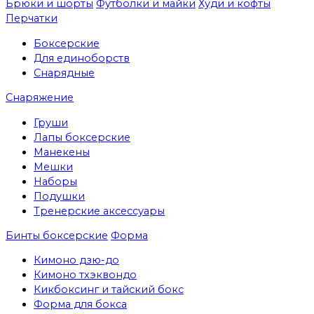
Брюки и шорты
Футболки и майки
Худи и кофты
Перчатки
Боксерские
Для единоборств
Снарядные
Снаряжение
Груши
Лапы боксерские
Манекены
Мешки
Наборы
Подушки
Тренерские аксессуары
Бинты боксерские
Форма
Кимоно дзю-до
Кимоно тхэквондо
Кикбоксинг и тайский бокс
Форма для бокса