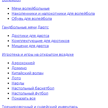
Мячи волейбольные
Наколенники и налокотники для волейбола
Обувь для волейбола
Гандбольные мячи
Дартс
Дротики для дартса
Комплектующие для дротиков
Мишени для дартса
Игротека и игры на открытом воздухе
Аэрохоккей
Домино
Китайский волан
Лото
Нарды
Настольный баскетбол
Настольный футбол
Показать все
Тренировочный и судейский инвентарь