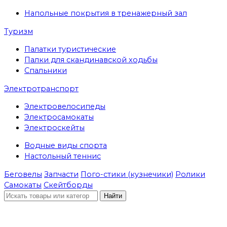
Напольные покрытия в тренажерный зал
Туризм
Палатки туристические
Палки для скандинавской ходьбы
Спальники
Электротранспорт
Электровелосипеды
Электросамокаты
Электроскейты
Водные виды спорта
Настольный теннис
Беговелы
Запчасти
Пого-стики (кузнечики)
Ролики
Самокаты
Скейтборды
Найти