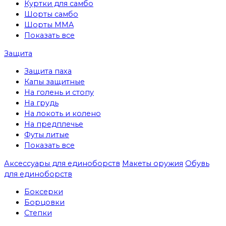
Куртки для самбо
Шорты самбо
Шорты MMA
Показать все
Защита
Защита паха
Капы защитные
На голень и стопу
На грудь
На локоть и колено
На предплечье
Футы литые
Показать все
Аксессуары для единоборств
Макеты оружия
Обувь
для единоборств
Боксерки
Борцовки
Степки