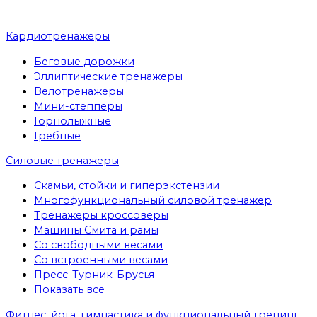
Кардиотренажеры
Беговые дорожки
Эллиптические тренажеры
Велотренажеры
Мини-степперы
Горнолыжные
Гребные
Cиловые тренажеры
Скамьи, стойки и гиперэкстензии
Многофункциональный силовой тренажер
Тренажеры кроссоверы
Машины Смита и рамы
Со свободными весами
Со встроенными весами
Пресс-Турник-Брусья
Показать все
Фитнес, йога, гимнастика и функциональный тренинг