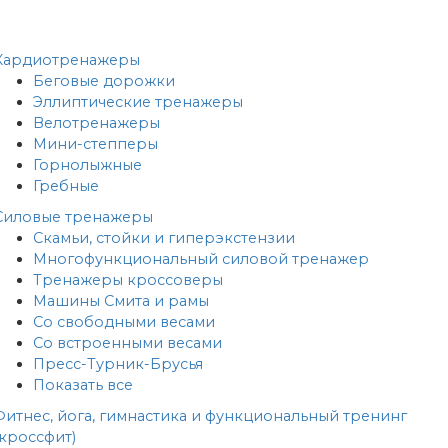
Кардиотренажеры
Беговые дорожки
Эллиптические тренажеры
Велотренажеры
Мини-степперы
Горнолыжные
Гребные
Cиловые тренажеры
Скамьи, стойки и гиперэкстензии
Многофункциональный силовой тренажер
Тренажеры кроссоверы
Машины Смита и рамы
Со свободными весами
Со встроенными весами
Пресс-Турник-Брусья
Показать все
Фитнес, йога, гимнастика и функциональный тренинг
(кроссфит)