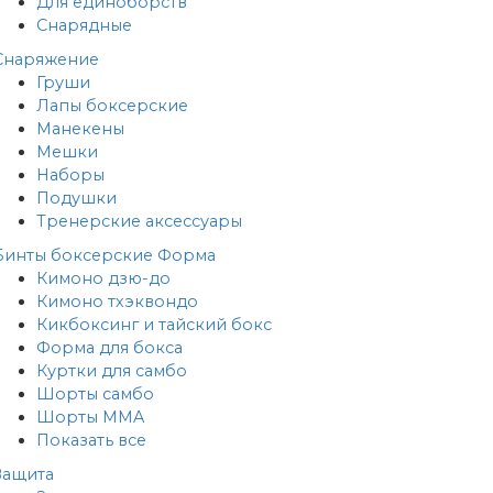
Для единоборств
Снарядные
Снаряжение
Груши
Лапы боксерские
Манекены
Мешки
Наборы
Подушки
Тренерские аксессуары
Бинты боксерские
Форма
Кимоно дзю-до
Кимоно тхэквондо
Кикбоксинг и тайский бокс
Форма для бокса
Куртки для самбо
Шорты самбо
Шорты MMA
Показать все
Защита