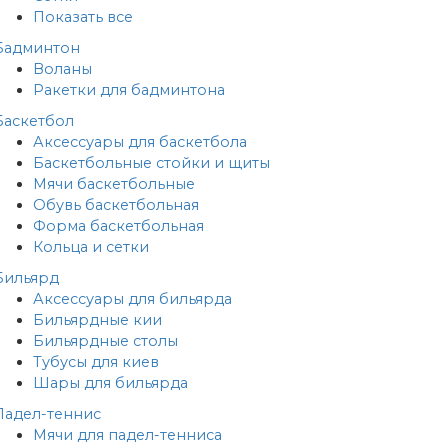
Показать все
Бадминтон
Воланы
Ракетки для бадминтона
Баскетбол
Аксессуары для баскетбола
Баскетбольные стойки и щиты
Мячи баскетбольные
Обувь баскетбольная
Форма баскетбольная
Кольца и сетки
Бильярд
Аксессуары для бильярда
Бильярдные кии
Бильярдные столы
Тубусы для киев
Шары для бильярда
Падел-теннис
Мячи для падел-тенниса