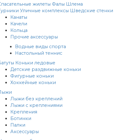
Спасательные жилеты
Фалы
Шлема
Турники
Уличные комплексы
Шведские стенки
Канаты
Качели
Кольца
Прочие аксессуары
Водные виды спорта
Настольный теннис
Батуты
Коньки ледовые
Детские раздвижные коньки
Фигурные коньки
Хоккейные коньки
Лыжи
Лыжи без креплений
Лыжи с креплениями
Крепления
Ботинки
Палки
Аксессуары