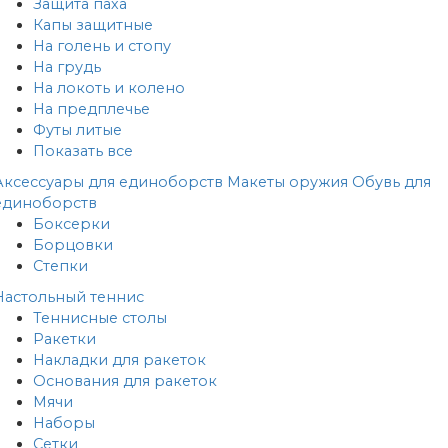
Защита паха
Капы защитные
На голень и стопу
На грудь
На локоть и колено
На предплечье
Футы литые
Показать все
Аксессуары для единоборств
Макеты оружия
Обувь для
единоборств
Боксерки
Борцовки
Степки
Настольный теннис
Теннисные столы
Ракетки
Накладки для ракеток
Основания для ракеток
Мячи
Наборы
Сетки