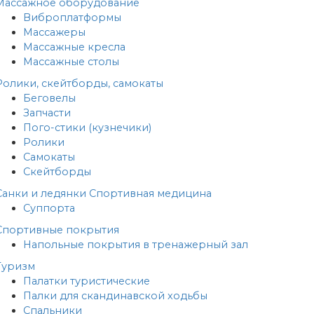
Массажное оборудование
Виброплатформы
Массажеры
Массажные кресла
Массажные столы
Ролики, скейтборды, самокаты
Беговелы
Запчасти
Пого-стики (кузнечики)
Ролики
Самокаты
Скейтборды
Санки и ледянки
Спортивная медицина
Суппорта
Спортивные покрытия
Напольные покрытия в тренажерный зал
Туризм
Палатки туристические
Палки для скандинавской ходьбы
Спальники