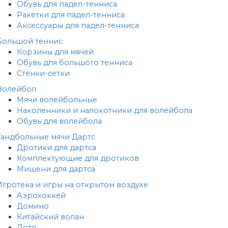
Обувь для падел-тенниса
Ракетки для падел-тенниса
Аксессуары для падел-тенниса
Большой теннис
Корзины для мячей
Обувь для большого тенниса
Стенки-сетки
Волейбол
Мячи волейбольные
Наколенники и налокотники для волейбола
Обувь для волейбола
Гандбольные мячи
Дартс
Дротики для дартса
Комплектующие для дротиков
Мишени для дартса
Игротека и игры на открытом воздухе
Аэрохоккей
Домино
Китайский волан
Лото