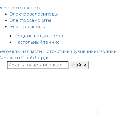
Электротранспорт
Электровелосипеды
Электросамокаты
Электроскейты
Водные виды спорта
Настольный теннис
Беговелы
Запчасти
Пого-стики (кузнечики)
Ролики
Самокаты
Скейтборды
Найти