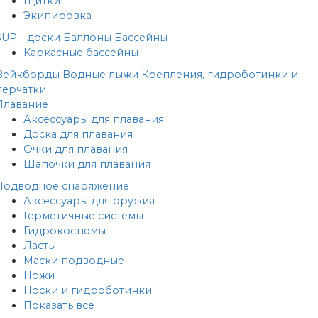
Щитки
Экипировка
SUP - доски
Баллоны
Бассейны
Каркасные бассейны
Вейкборды
Водные лыжи
Крепления, гидроботинки и
перчатки
Плавание
Аксессуары для плавания
Доска для плавания
Очки для плавания
Шапочки для плавания
Подводное снаряжение
Аксессуары для оружия
Герметичные системы
Гидрокостюмы
Ласты
Маски подводные
Ножи
Носки и гидроботинки
Показать все