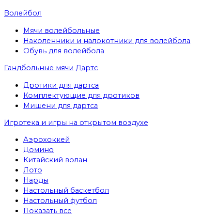
Волейбол
Мячи волейбольные
Наколенники и налокотники для волейбола
Обувь для волейбола
Гандбольные мячи
Дартс
Дротики для дартса
Комплектующие для дротиков
Мишени для дартса
Игротека и игры на открытом воздухе
Аэрохоккей
Домино
Китайский волан
Лото
Нарды
Настольный баскетбол
Настольный футбол
Показать все