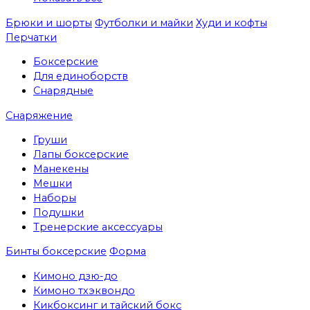
Брюки и шорты
Футболки и майки
Худи и кофты
Перчатки
Боксерские
Для единоборств
Снарядные
Снаряжение
Груши
Лапы боксерские
Манекены
Мешки
Наборы
Подушки
Тренерские аксессуары
Бинты боксерские
Форма
Кимоно дзю-до
Кимоно тхэквондо
Кикбоксинг и тайский бокс