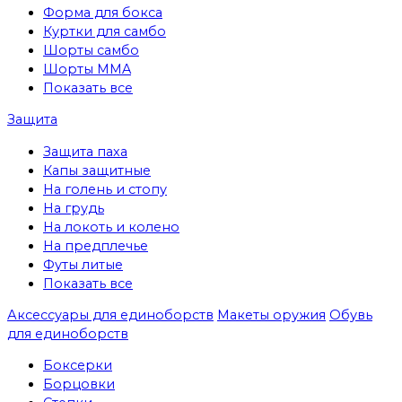
Форма для бокса
Куртки для самбо
Шорты самбо
Шорты MMA
Показать все
Защита
Защита паха
Капы защитные
На голень и стопу
На грудь
На локоть и колено
На предплечье
Футы литые
Показать все
Аксессуары для единоборств
Макеты оружия
Обувь
для единоборств
Боксерки
Борцовки