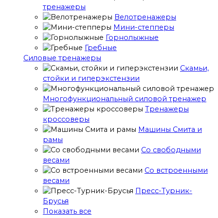
тренажеры
Велотренажеры
Мини-степперы
Горнолыжные
Гребные
Cиловые тренажеры
Скамьи,
стойки и гиперэкстензии
Многофункциональный силовой тренажер
Тренажеры
кроссоверы
Машины Смита и
рамы
Со свободными
весами
Со встроенными
весами
Пресс-Турник-
Брусья
Показать все