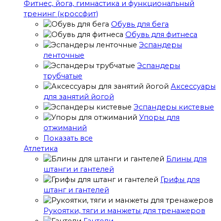
Фитнес, йога, гимнастика и функциональный
тренинг (кроссфит)
Обувь для бега
Обувь для фитнеса
Эспандеры
ленточные
Эспандеры
трубчатые
Аксессуары
для занятий йогой
Эспандеры кистевые
Упоры для
отжиманий
Показать все
Атлетика
Блины для
штанги и гантелей
Грифы для
штанг и гантелей
Рукоятки, тяги и манжеты для тренажеров
Гантели