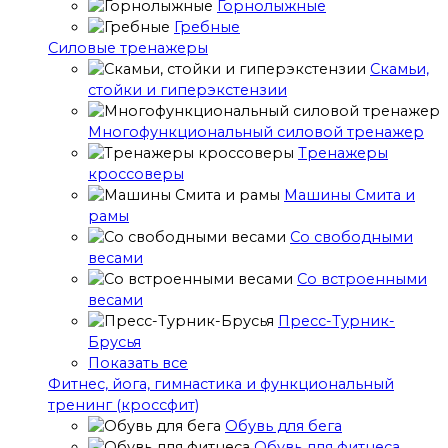
Горнолыжные
Гребные
Cиловые тренажеры
Скамьи,
стойки и гиперэкстензии
Многофункциональный силовой тренажер
Тренажеры
кроссоверы
Машины Смита и
рамы
Со свободными
весами
Со встроенными
весами
Пресс-Турник-
Брусья
Показать все
Фитнес, йога, гимнастика и функциональный
тренинг (кроссфит)
Обувь для бега
Обувь для фитнеса