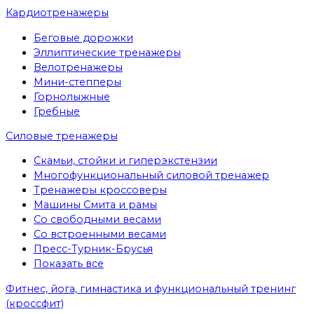
Кардиотренажеры
Беговые дорожки
Эллиптические тренажеры
Велотренажеры
Мини-степперы
Горнолыжные
Гребные
Cиловые тренажеры
Скамьи, стойки и гиперэкстензии
Многофункциональный силовой тренажер
Тренажеры кроссоверы
Машины Смита и рамы
Со свободными весами
Со встроенными весами
Пресс-Турник-Брусья
Показать все
Фитнес, йога, гимнастика и функциональный тренинг
(кроссфит)