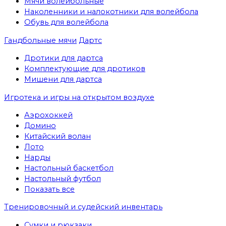
Мячи волейбольные
Наколенники и налокотники для волейбола
Обувь для волейбола
Гандбольные мячи
Дартс
Дротики для дартса
Комплектующие для дротиков
Мишени для дартса
Игротека и игры на открытом воздухе
Аэрохоккей
Домино
Китайский волан
Лото
Нарды
Настольный баскетбол
Настольный футбол
Показать все
Тренировочный и судейский инвентарь
Сумки и рюкзаки