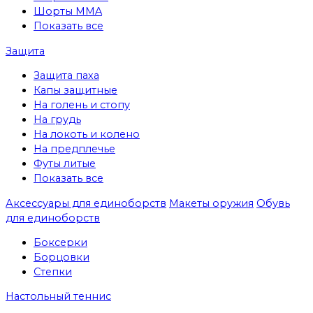
Шорты MMA
Показать все
Защита
Защита паха
Капы защитные
На голень и стопу
На грудь
На локоть и колено
На предплечье
Футы литые
Показать все
Аксессуары для единоборств
Макеты оружия
Обувь
для единоборств
Боксерки
Борцовки
Степки
Настольный теннис