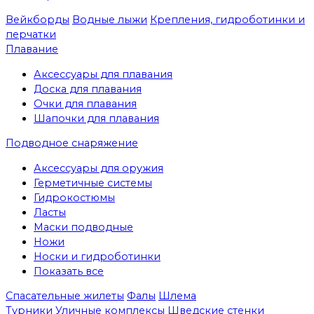
Вейкборды
Водные лыжи
Крепления, гидроботинки и
перчатки
Плавание
Аксессуары для плавания
Доска для плавания
Очки для плавания
Шапочки для плавания
Подводное снаряжение
Аксессуары для оружия
Герметичные системы
Гидрокостюмы
Ласты
Маски подводные
Ножи
Носки и гидроботинки
Показать все
Спасательные жилеты
Фалы
Шлема
Турники
Уличные комплексы
Шведские стенки