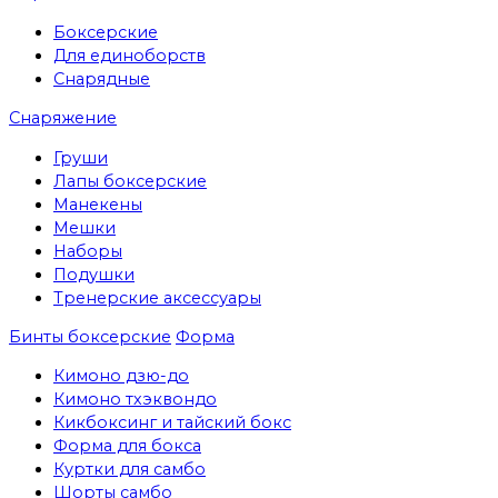
Боксерские
Для единоборств
Снарядные
Снаряжение
Груши
Лапы боксерские
Манекены
Мешки
Наборы
Подушки
Тренерские аксессуары
Бинты боксерские
Форма
Кимоно дзю-до
Кимоно тхэквондо
Кикбоксинг и тайский бокс
Форма для бокса
Куртки для самбо
Шорты самбо