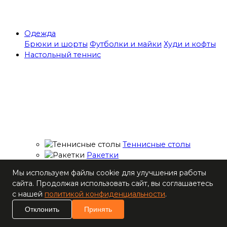
Одежда
Брюки и шорты
Футболки и майки
Худи и кофты
Настольный теннис
Теннисные столы
Ракетки
Накладки для
Мы используем файлы cookie для улучшения работы
ракеток
сайта. Продолжая использовать сайт, вы соглашаетесь
Основания для
с нашей
политикой конфиденциальности
.
ракеток
Мячи
Отклонить
Принять
Наборы