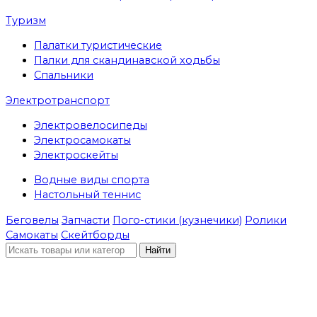
Туризм
Палатки туристические
Палки для скандинавской ходьбы
Спальники
Электротранспорт
Электровелосипеды
Электросамокаты
Электроскейты
Водные виды спорта
Настольный теннис
Беговелы
Запчасти
Пого-стики (кузнечики)
Ролики
Самокаты
Скейтборды
Найти