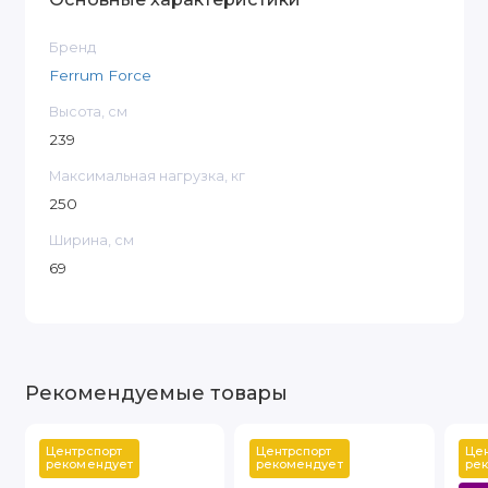
Бренд
Ferrum Force
Высота, см
239
Максимальная нагрузка, кг
250
Ширина, см
69
Рекомендуемые товары
Центрспорт 
Центрспорт 
Цен
рекомендует
рекомендует
ре