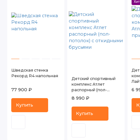
Хит
Шведская стенка
Дет
Рекорд R4 напольная
ком
Детский спортивный
Лай
комплекс Атлет
77 900 ₽
6 9
распорный (пол-
потолок) с откидными
8 990 ₽
брусьями
Купить
К
Купить