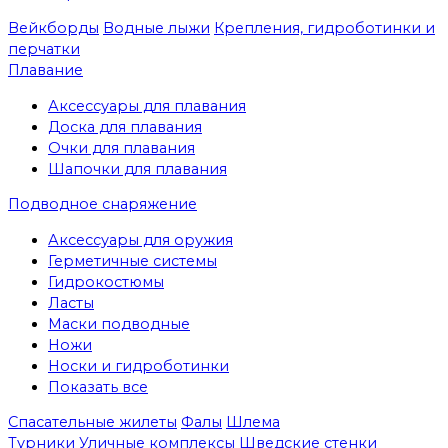
Вейкборды
Водные лыжи
Крепления, гидроботинки и
перчатки
Плавание
Аксессуары для плавания
Доска для плавания
Очки для плавания
Шапочки для плавания
Подводное снаряжение
Аксессуары для оружия
Герметичные системы
Гидрокостюмы
Ласты
Маски подводные
Ножи
Носки и гидроботинки
Показать все
Спасательные жилеты
Фалы
Шлема
Турники
Уличные комплексы
Шведские стенки