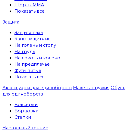
Шорты MMA
Показать все
Защита
Защита паха
Капы защитные
На голень и стопу
На грудь
На локоть и колено
На предплечье
Футы литые
Показать все
Аксессуары для единоборств
Макеты оружия
Обувь
для единоборств
Боксерки
Борцовки
Степки
Настольный теннис