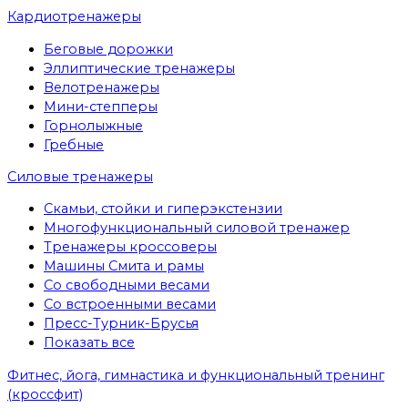
Кардиотренажеры
Беговые дорожки
Эллиптические тренажеры
Велотренажеры
Мини-степперы
Горнолыжные
Гребные
Cиловые тренажеры
Скамьи, стойки и гиперэкстензии
Многофункциональный силовой тренажер
Тренажеры кроссоверы
Машины Смита и рамы
Со свободными весами
Со встроенными весами
Пресс-Турник-Брусья
Показать все
Фитнес, йога, гимнастика и функциональный тренинг
(кроссфит)