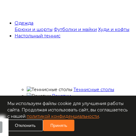
Одежда
Брюки и шорты
Футболки и майки
Худи и кофты
Настольный теннис
Теннисные столы
Ракетки
Накладки для
Мы используем файлы cookie для улучшения работы
ракеток
сайта. Продолжая использовать сайт, вы соглашаетесь
Основания для
с нашей
политикой конфиденциальности
.
ракеток
Отклонить
Принять
Мячи
Наборы