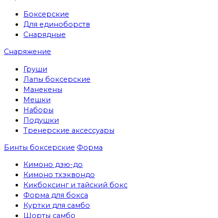
Боксерские
Для единоборств
Снарядные
Снаряжение
Груши
Лапы боксерские
Манекены
Мешки
Наборы
Подушки
Тренерские аксессуары
Бинты боксерские
Форма
Кимоно дзю-до
Кимоно тхэквондо
Кикбоксинг и тайский бокс
Форма для бокса
Куртки для самбо
Шорты самбо