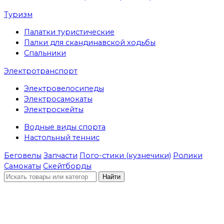
Туризм
Палатки туристические
Палки для скандинавской ходьбы
Спальники
Электротранспорт
Электровелосипеды
Электросамокаты
Электроскейты
Водные виды спорта
Настольный теннис
Беговелы
Запчасти
Пого-стики (кузнечики)
Ролики
Самокаты
Скейтборды
Найти