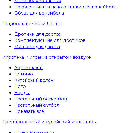
Мячи волейбольные
Наколенники и налокотники для волейбола
Обувь для волейбола
Гандбольные мячи
Дартс
Дротики для дартса
Комплектующие для дротиков
Мишени для дартса
Игротека и игры на открытом воздухе
Аэрохоккей
Домино
Китайский волан
Лото
Нарды
Настольный баскетбол
Настольный футбол
Показать все
Тренировочный и судейский инвентарь
Сумки и рюкзаки