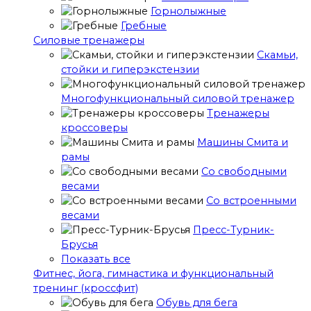
Горнолыжные
Гребные
Cиловые тренажеры
Скамьи,
стойки и гиперэкстензии
Многофункциональный силовой тренажер
Тренажеры
кроссоверы
Машины Смита и
рамы
Со свободными
весами
Со встроенными
весами
Пресс-Турник-
Брусья
Показать все
Фитнес, йога, гимнастика и функциональный
тренинг (кроссфит)
Обувь для бега