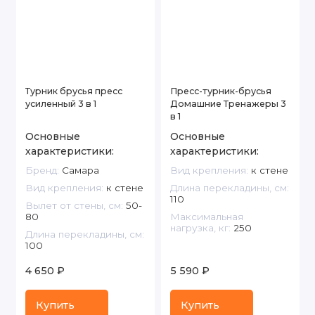
Турник брусья пресс
Пресс-турник-брусья
усиленный 3 в 1
Домашние Тренажеры 3
в 1
Основные
Основные
характеристики:
характеристики:
Бренд:
Самара
Вид крепления:
к стене
Вид крепления:
к стене
Длина перекладины, см:
110
Вылет от стены, см:
50-
80
Максимальная
нагрузка, кг:
250
Длина перекладины, см:
100
4 650 ₽
5 590 ₽
Купить
Купить