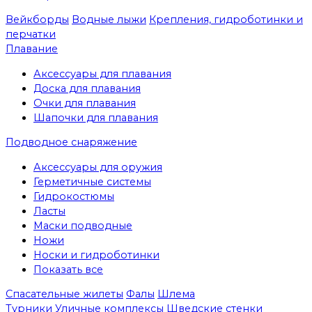
Вейкборды
Водные лыжи
Крепления, гидроботинки и
перчатки
Плавание
Аксессуары для плавания
Доска для плавания
Очки для плавания
Шапочки для плавания
Подводное снаряжение
Аксессуары для оружия
Герметичные системы
Гидрокостюмы
Ласты
Маски подводные
Ножи
Носки и гидроботинки
Показать все
Спасательные жилеты
Фалы
Шлема
Турники
Уличные комплексы
Шведские стенки