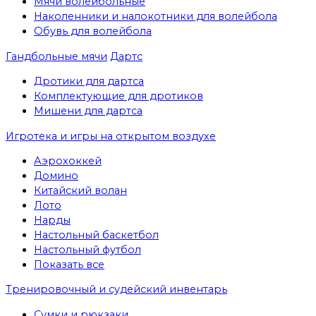
Мячи волейбольные
Наколенники и налокотники для волейбола
Обувь для волейбола
Гандбольные мячи
Дартс
Дротики для дартса
Комплектующие для дротиков
Мишени для дартса
Игротека и игры на открытом воздухе
Аэрохоккей
Домино
Китайский волан
Лото
Нарды
Настольный баскетбол
Настольный футбол
Показать все
Тренировочный и судейский инвентарь
Сумки и рюкзаки