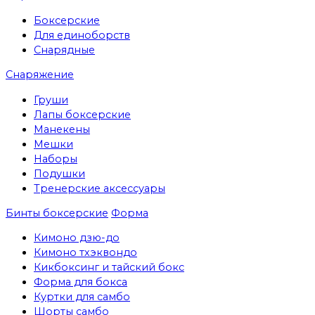
Боксерские
Для единоборств
Снарядные
Снаряжение
Груши
Лапы боксерские
Манекены
Мешки
Наборы
Подушки
Тренерские аксессуары
Бинты боксерские
Форма
Кимоно дзю-до
Кимоно тхэквондо
Кикбоксинг и тайский бокс
Форма для бокса
Куртки для самбо
Шорты самбо