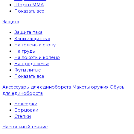
Шорты MMA
Показать все
Защита
Защита паха
Капы защитные
На голень и стопу
На грудь
На локоть и колено
На предплечье
Футы литые
Показать все
Аксессуары для единоборств
Макеты оружия
Обувь
для единоборств
Боксерки
Борцовки
Степки
Настольный теннис