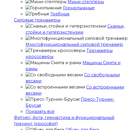
Мини-степперы
Горнолыжные
Гребные
Cиловые тренажеры
Скамьи,
стойки и гиперэкстензии
Многофункциональный силовой тренажер
Тренажеры
кроссоверы
Машины Смита и
рамы
Со свободными
весами
Со встроенными
весами
Пресс-Турник-
Брусья
Показать все
Фитнес, йога, гимнастика и функциональный
тренинг (кроссфит)
Обувь для бега