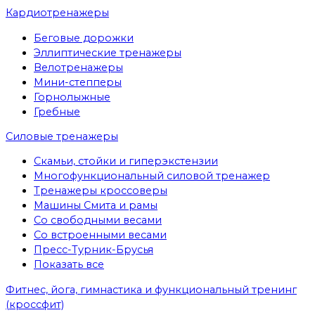
Кардиотренажеры
Беговые дорожки
Эллиптические тренажеры
Велотренажеры
Мини-степперы
Горнолыжные
Гребные
Cиловые тренажеры
Скамьи, стойки и гиперэкстензии
Многофункциональный силовой тренажер
Тренажеры кроссоверы
Машины Смита и рамы
Со свободными весами
Со встроенными весами
Пресс-Турник-Брусья
Показать все
Фитнес, йога, гимнастика и функциональный тренинг
(кроссфит)