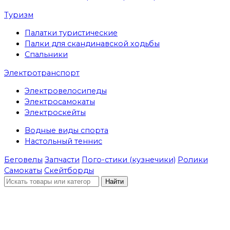
Туризм
Палатки туристические
Палки для скандинавской ходьбы
Спальники
Электротранспорт
Электровелосипеды
Электросамокаты
Электроскейты
Водные виды спорта
Настольный теннис
Беговелы
Запчасти
Пого-стики (кузнечики)
Ролики
Самокаты
Скейтборды
Найти