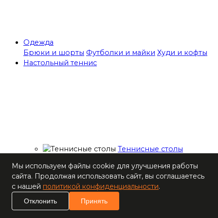
Одежда
Брюки и шорты
Футболки и майки
Худи и кофты
Настольный теннис
Теннисные столы
Ракетки
Мы используем файлы cookie для улучшения работы
Накладки для
сайта. Продолжая использовать сайт, вы соглашаетесь
ракеток
с нашей
политикой конфиденциальности
.
Основания для
ракеток
Отклонить
Принять
Мячи