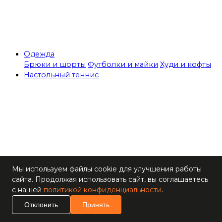
Одежда
Брюки и шорты
Футболки и майки
Худи и кофты
Настольный теннис
Теннисные столы
Мы используем файлы cookie для улучшения работы
Ракетки
сайта. Продолжая использовать сайт, вы соглашаетесь
Накладки для
с нашей
политикой конфиденциальности
.
ракеток
Основания для
Отклонить
Принять
ракеток