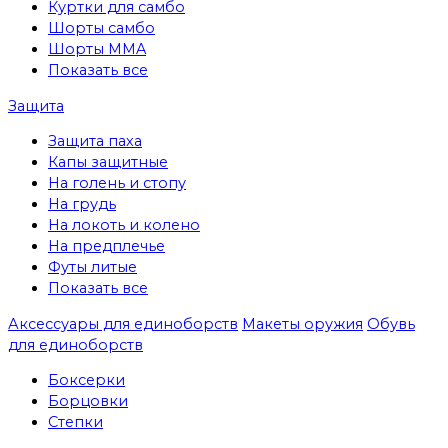
Куртки для самбо
Шорты самбо
Шорты MMA
Показать все
Защита
Защита паха
Капы защитные
На голень и стопу
На грудь
На локоть и колено
На предплечье
Футы литые
Показать все
Аксессуары для единоборств
Макеты оружия
Обувь
для единоборств
Боксерки
Борцовки
Степки