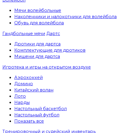
Мячи волейбольные
Наколенники и налокотники для волейбола
Обувь для волейбола
Гандбольные мячи
Дартс
Дротики для дартса
Комплектующие для дротиков
Мишени для дартса
Игротека и игры на открытом воздухе
Аэрохоккей
Домино
Китайский волан
Лото
Нарды
Настольный баскетбол
Настольный футбол
Показать все
Тренировочный и судейский инвентарь