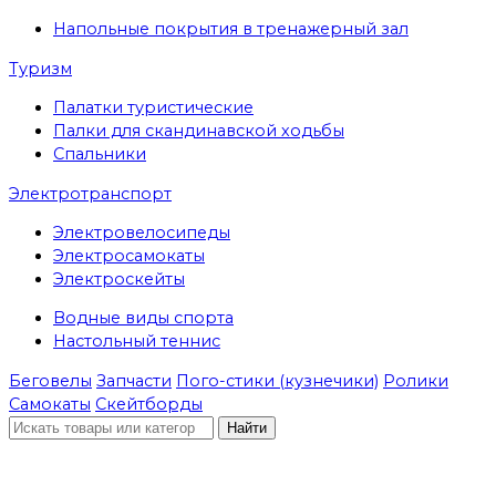
Напольные покрытия в тренажерный зал
Туризм
Палатки туристические
Палки для скандинавской ходьбы
Спальники
Электротранспорт
Электровелосипеды
Электросамокаты
Электроскейты
Водные виды спорта
Настольный теннис
Беговелы
Запчасти
Пого-стики (кузнечики)
Ролики
Самокаты
Скейтборды
Найти