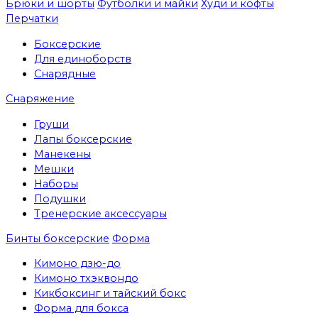
Брюки и шорты
Футболки и майки
Худи и кофты
Перчатки
Боксерские
Для единоборств
Снарядные
Снаряжение
Груши
Лапы боксерские
Манекены
Мешки
Наборы
Подушки
Тренерские аксессуары
Бинты боксерские
Форма
Кимоно дзю-до
Кимоно тхэквондо
Кикбоксинг и тайский бокс
Форма для бокса