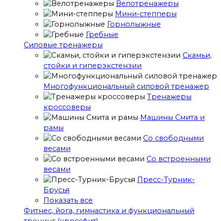
Велотренажеры
Мини-степперы
Горнолыжные
Гребные
Cиловые тренажеры
Скамьи,
стойки и гиперэкстензии
Многофункциональный силовой тренажер
Тренажеры
кроссоверы
Машины Смита и
рамы
Со свободными
весами
Со встроенными
весами
Пресс-Турник-
Брусья
Показать все
Фитнес, йога, гимнастика и функциональный