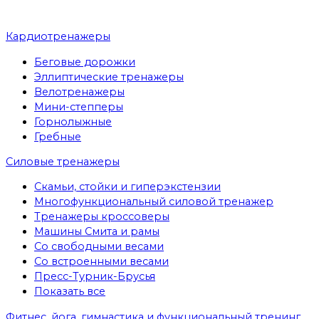
Кардиотренажеры
Беговые дорожки
Эллиптические тренажеры
Велотренажеры
Мини-степперы
Горнолыжные
Гребные
Cиловые тренажеры
Скамьи, стойки и гиперэкстензии
Многофункциональный силовой тренажер
Тренажеры кроссоверы
Машины Смита и рамы
Со свободными весами
Со встроенными весами
Пресс-Турник-Брусья
Показать все
Фитнес, йога, гимнастика и функциональный тренинг