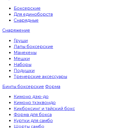
Боксерские
Для единоборств
Снарядные
Снаряжение
Груши
Лапы боксерские
Манекены
Мешки
Наборы
Подушки
Тренерские аксессуары
Бинты боксерские
Форма
Кимоно дзю-до
Кимоно тхэквондо
Кикбоксинг и тайский бокс
Форма для бокса
Куртки для самбо
Шорты самбо