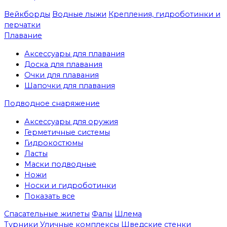
Вейкборды
Водные лыжи
Крепления, гидроботинки и
перчатки
Плавание
Аксессуары для плавания
Доска для плавания
Очки для плавания
Шапочки для плавания
Подводное снаряжение
Аксессуары для оружия
Герметичные системы
Гидрокостюмы
Ласты
Маски подводные
Ножи
Носки и гидроботинки
Показать все
Спасательные жилеты
Фалы
Шлема
Турники
Уличные комплексы
Шведские стенки