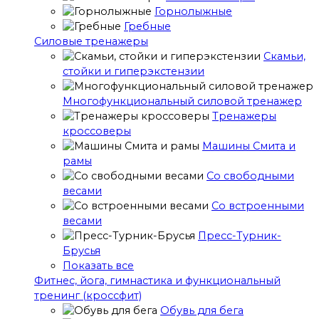
Горнолыжные
Гребные
Cиловые тренажеры
Скамьи,
стойки и гиперэкстензии
Многофункциональный силовой тренажер
Тренажеры
кроссоверы
Машины Смита и
рамы
Со свободными
весами
Со встроенными
весами
Пресс-Турник-
Брусья
Показать все
Фитнес, йога, гимнастика и функциональный
тренинг (кроссфит)
Обувь для бега