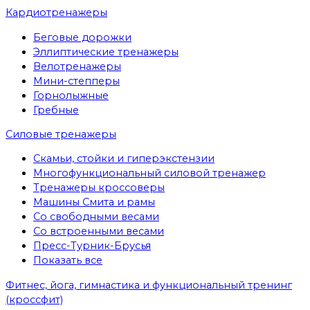
Кардиотренажеры
Беговые дорожки
Эллиптические тренажеры
Велотренажеры
Мини-степперы
Горнолыжные
Гребные
Cиловые тренажеры
Скамьи, стойки и гиперэкстензии
Многофункциональный силовой тренажер
Тренажеры кроссоверы
Машины Смита и рамы
Со свободными весами
Со встроенными весами
Пресс-Турник-Брусья
Показать все
Фитнес, йога, гимнастика и функциональный тренинг
(кроссфит)