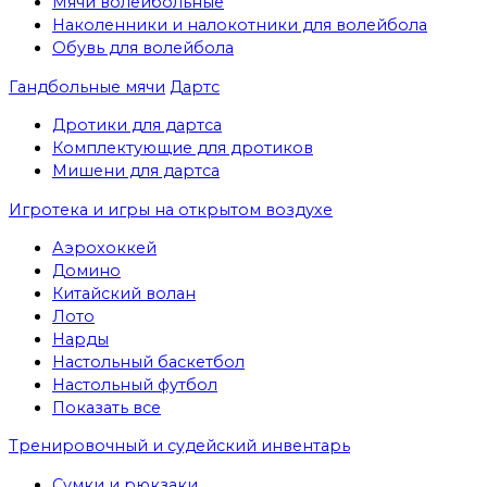
Мячи волейбольные
Наколенники и налокотники для волейбола
Обувь для волейбола
Гандбольные мячи
Дартс
Дротики для дартса
Комплектующие для дротиков
Мишени для дартса
Игротека и игры на открытом воздухе
Аэрохоккей
Домино
Китайский волан
Лото
Нарды
Настольный баскетбол
Настольный футбол
Показать все
Тренировочный и судейский инвентарь
Сумки и рюкзаки