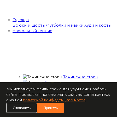
Одежда
Брюки и шорты
Футболки и майки
Худи и кофты
Настольный теннис
Теннисные столы
Ракетки
Накладки для
Мы используем файлы cookie для улучшения работы
ракеток
сайта. Продолжая использовать сайт, вы соглашаетесь
Основания для
с нашей
политикой конфиденциальности
.
ракеток
Отклонить
Принять
Мячи
Наборы