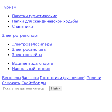
Туризм
Палатки туристические
Палки для скандинавской ходьбы
Спальники
Электротранспорт
Электровелосипеды
Электросамокаты
Электроскейты
Водные виды спорта
Настольный теннис
Беговелы
Запчасти
Пого-стики (кузнечики)
Ролики
Самокаты
Скейтборды
Найти