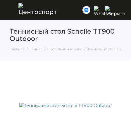
Теннисный стол Scholle TT900
Outdoor
Главная
Теннис
Настольный теннис
Теннисные столы
Тенн