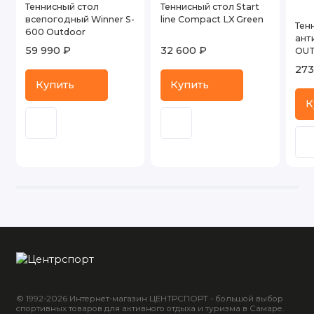
Теннисный стол
Теннисный стол Start
всепогодный Winner S-
line Compact LX Green
Тен
600 Outdoor
ант
59 990 ₽
32 600 ₽
OUT
273
Купить
Купить
К
© 1992-2026 Интернет-магазин ЦЕНТРСПОРТ - большой выбор
спортивных товаров для активного отдыха и туризма в Самаре.