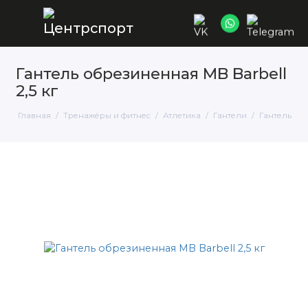
Гантель обрезиненная MB Barbell
2,5 кг
Главная
Тренажёры и фитнес
Атлетика
Гантели
Гантель обр