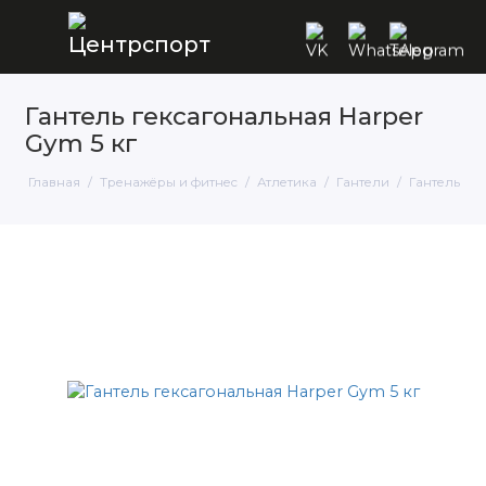
Гантель гексагональная Harper
Gym 5 кг
Главная
Тренажёры и фитнес
Атлетика
Гантели
Гантель гек