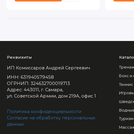
Реквизиты
Катало
Тренаж
ИП Комиссаров Андрей Сергеевич
Бокс и
ИНН: 631940579458
ОГРНИП: 324632700019713
Теннис
Адрес: 443011, г. Самара,
Игровы
ул. Советской Армии, дом 219А, офис 1
Шведск
Водные
Политика конфиденциальности
Согласие на обработку персональных
Туризм
данных
Массаж