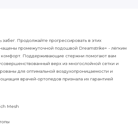
ь забег. Продолжайте прогрессировать в этих
снащены промежуточной подошвой Dreamstrike+ - лёгким
 комфорт. Поддерживающие стержни помогают вам
 усовершенствованный верх из многослойной сетки и
ированы для оптимальной воздухопроницаемости и
оциация врачей-ортопедов признала их гарантией
ich Mesh
топы