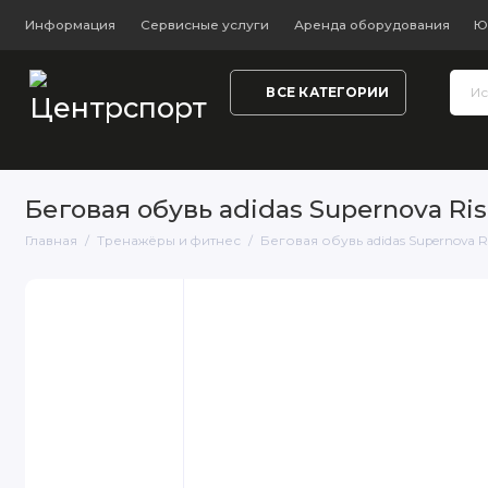
Информация
Сервисные услуги
Аренда оборудования
Ю
ВСЕ КАТЕГОРИИ
Тренажёры и фитнес
Обувь
Одежда
Настольный
Беговая обувь adidas Supernova Ris
Главная
Тренажёры и фитнес
Беговая обувь adidas Supernova Ri