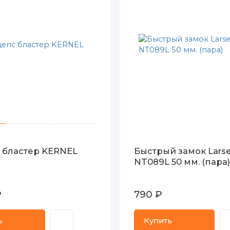
 бластер KERNEL
Быстрый замок Lars
NT089L 50 мм. (пара)
₽
790 ₽
ь
Купить