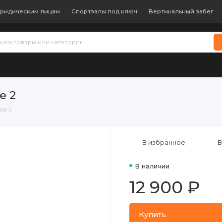
ридическим лицам
Спортзалы под ключ
Вертикальный забег
 теннис
Бокс и единоборства
Батуты
Водные виды с
e 2
se 2
В избранное
В
В наличии
12 900 ₽
Купить