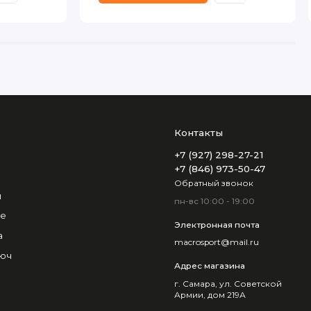
Контакты
+7 (927) 298-27-21
+7 (846) 973-50-47
Обратный звонок
и
пн-вс 10:00 - 19:00
не
Электронная почта
а
macrosport@mail.ru
люч
Адрес магазина
г. Самара, ул. Советской
Армии, дом 219А