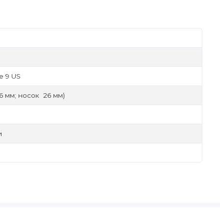
е 9 US
6 мм; носок 26 мм)
и