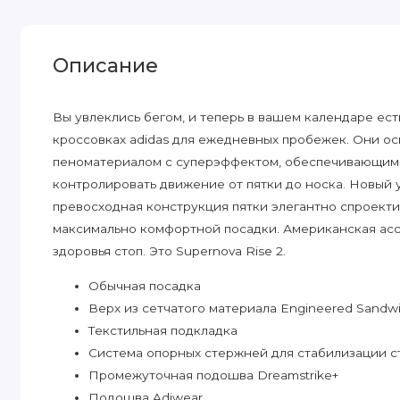
Описание
Вы увлеклись бегом, и теперь в вашем календаре ест
кроссовках adidas для ежедневных пробежек. Они о
пеноматериалом с суперэффектом, обеспечивающим
контролировать движение от пятки до носка. Новый
превосходная конструкция пятки элегантно спроект
максимально комфортной посадки. Американская асс
здоровья стоп. Это Supernova Rise 2.
Обычная посадка
Верх из сетчатого материала Engineered Sandw
Текстильная подкладка
Система опорных стержней для стабилизации с
Промежуточная подошва Dreamstrike+
Подошва Adiwear