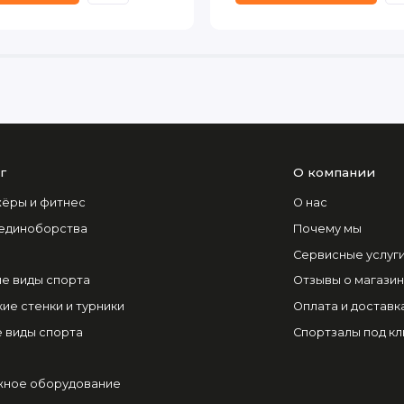
г
О компании
ёры и фитнес
О нас
 единоборства
Почему мы
Сервисные услуг
е виды спорта
Отзывы о магази
ие стенки и турники
Оплата и доставк
 виды спорта
Спортзалы под к
ное оборудование