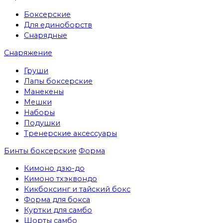
Боксерские
Для единоборств
Снарядные
Снаряжение
Груши
Лапы боксерские
Манекены
Мешки
Наборы
Подушки
Тренерские аксессуары
Бинты боксерские
Форма
Кимоно дзю-до
Кимоно тхэквондо
Кикбоксинг и тайский бокс
Форма для бокса
Куртки для самбо
Шорты самбо