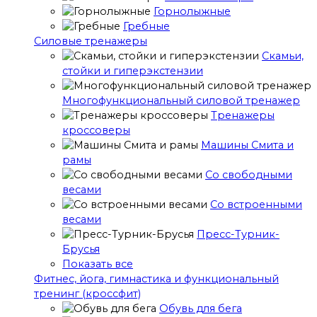
Горнолыжные
Гребные
Cиловые тренажеры
Скамьи,
стойки и гиперэкстензии
Многофункциональный силовой тренажер
Тренажеры
кроссоверы
Машины Смита и
рамы
Со свободными
весами
Со встроенными
весами
Пресс-Турник-
Брусья
Показать все
Фитнес, йога, гимнастика и функциональный
тренинг (кроссфит)
Обувь для бега