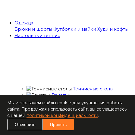
Одежда
Брюки и шорты
Футболки и майки
Худи и кофты
Настольный теннис
Теннисные столы
Ракетки
Накладки для
Мы используем файлы cookie для улучшения работы
ракеток
сайта. Продолжая использовать сайт, вы соглашаетесь
Основания для
с нашей
политикой конфиденциальности
.
ракеток
Отклонить
Принять
Мячи
Наборы