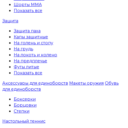
Шорты MMA
Показать все
Защита
Защита паха
Капы защитные
На голень и стопу
На грудь
На локоть и колено
На предплечье
Футы литые
Показать все
Аксессуары для единоборств
Макеты оружия
Обувь
для единоборств
Боксерки
Борцовки
Степки
Настольный теннис