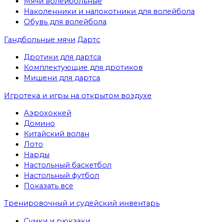
Мячи волейбольные
Наколенники и налокотники для волейбола
Обувь для волейбола
Гандбольные мячи
Дартс
Дротики для дартса
Комплектующие для дротиков
Мишени для дартса
Игротека и игры на открытом воздухе
Аэрохоккей
Домино
Китайский волан
Лото
Нарды
Настольный баскетбол
Настольный футбол
Показать все
Тренировочный и судейский инвентарь
Сумки и рюкзаки