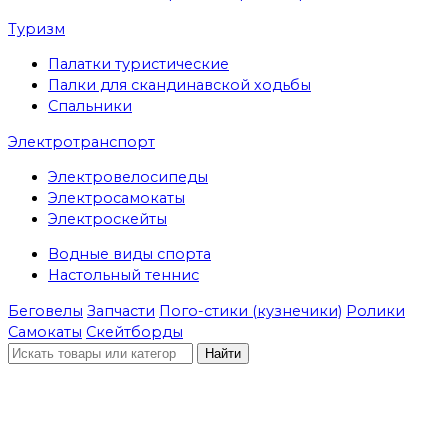
Туризм
Палатки туристические
Палки для скандинавской ходьбы
Спальники
Электротранспорт
Электровелосипеды
Электросамокаты
Электроскейты
Водные виды спорта
Настольный теннис
Беговелы
Запчасти
Пого-стики (кузнечики)
Ролики
Самокаты
Скейтборды
Найти