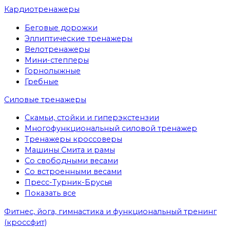
Кардиотренажеры
Беговые дорожки
Эллиптические тренажеры
Велотренажеры
Мини-степперы
Горнолыжные
Гребные
Cиловые тренажеры
Скамьи, стойки и гиперэкстензии
Многофункциональный силовой тренажер
Тренажеры кроссоверы
Машины Смита и рамы
Со свободными весами
Со встроенными весами
Пресс-Турник-Брусья
Показать все
Фитнес, йога, гимнастика и функциональный тренинг
(кроссфит)