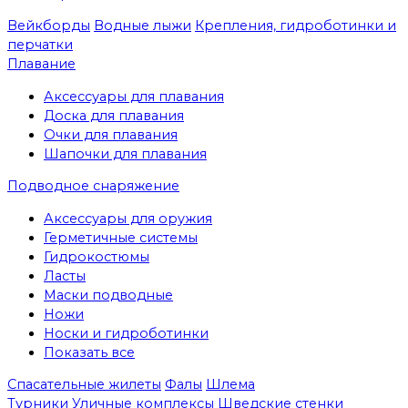
Вейкборды
Водные лыжи
Крепления, гидроботинки и
перчатки
Плавание
Аксессуары для плавания
Доска для плавания
Очки для плавания
Шапочки для плавания
Подводное снаряжение
Аксессуары для оружия
Герметичные системы
Гидрокостюмы
Ласты
Маски подводные
Ножи
Носки и гидроботинки
Показать все
Спасательные жилеты
Фалы
Шлема
Турники
Уличные комплексы
Шведские стенки