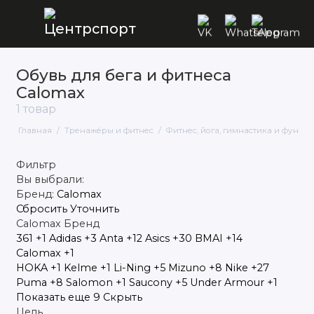
Обувь для бега и фитнеса
Кардиотренажеры
Calomax
1 товар
Cиловые тренажеры
Главная
Тренажёры и фитнес
Фитнес, йога, гимнастика и функц
Фитнес, йога, гимнастика и
функциональный тренинг (кроссфит)
Фильтр
Атлетика
Вы выбрали:
Бренд:
Calomax
Сбросить
Уточнить
Calomax
Бренд
361
+1
Adidas
+3
Anta
+12
Asics
+30
BMAI
+14
Calomax
+1
HOKA
+1
Kelme
+1
Li-Ning
+5
Mizuno
+8
Nike
+27
Puma
+8
Salomon
+1
Saucony
+5
Under Armour
+1
Показать еще 9
Скрыть
Цель