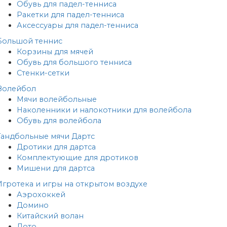
Обувь для падел-тенниса
Ракетки для падел-тенниса
Аксессуары для падел-тенниса
Большой теннис
Корзины для мячей
Обувь для большого тенниса
Стенки-сетки
Волейбол
Мячи волейбольные
Наколенники и налокотники для волейбола
Обувь для волейбола
Гандбольные мячи
Дартс
Дротики для дартса
Комплектующие для дротиков
Мишени для дартса
Игротека и игры на открытом воздухе
Аэрохоккей
Домино
Китайский волан
Лото