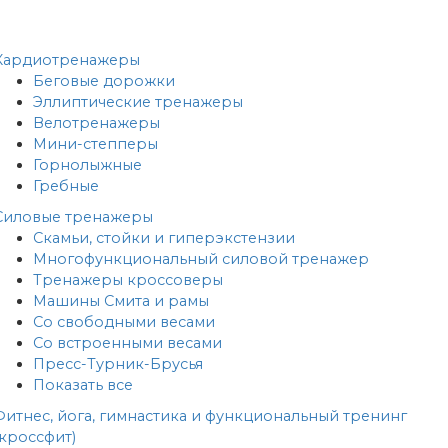
Кардиотренажеры
Беговые дорожки
Эллиптические тренажеры
Велотренажеры
Мини-степперы
Горнолыжные
Гребные
Cиловые тренажеры
Скамьи, стойки и гиперэкстензии
Многофункциональный силовой тренажер
Тренажеры кроссоверы
Машины Смита и рамы
Со свободными весами
Со встроенными весами
Пресс-Турник-Брусья
Показать все
Фитнес, йога, гимнастика и функциональный тренинг
(кроссфит)