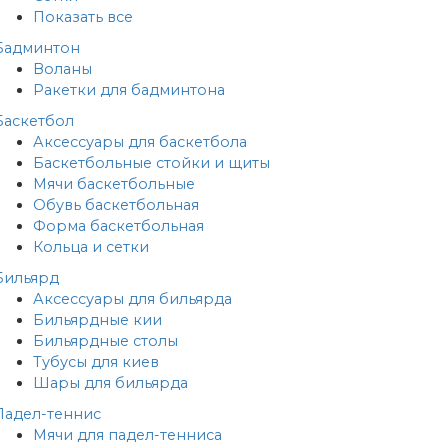
Показать все
Бадминтон
Воланы
Ракетки для бадминтона
Баскетбол
Аксессуары для баскетбола
Баскетбольные стойки и щиты
Мячи баскетбольные
Обувь баскетбольная
Форма баскетбольная
Кольца и сетки
Бильярд
Аксессуары для бильярда
Бильярдные кии
Бильярдные столы
Тубусы для киев
Шары для бильярда
Падел-теннис
Мячи для падел-тенниса