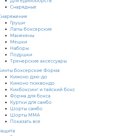
Для единоборств
Снарядные
Снаряжение
Груши
Лапы боксерские
Манекены
Мешки
Наборы
Подушки
Тренерские аксессуары
Бинты боксерские
Форма
Кимоно дзю-до
Кимоно тхэквондо
Кикбоксинг и тайский бокс
Форма для бокса
Куртки для самбо
Шорты самбо
Шорты MMA
Показать все
Защита