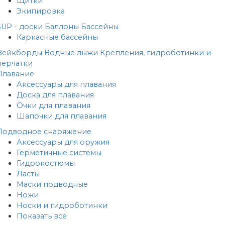
Щитки
Экипировка
SUP - доски
Баллоны
Бассейны
Каркасные бассейны
Вейкборды
Водные лыжи
Крепления, гидроботинки и
перчатки
Плавание
Аксессуары для плавания
Доска для плавания
Очки для плавания
Шапочки для плавания
Подводное снаряжение
Аксессуары для оружия
Герметичные системы
Гидрокостюмы
Ласты
Маски подводные
Ножи
Носки и гидроботинки
Показать все