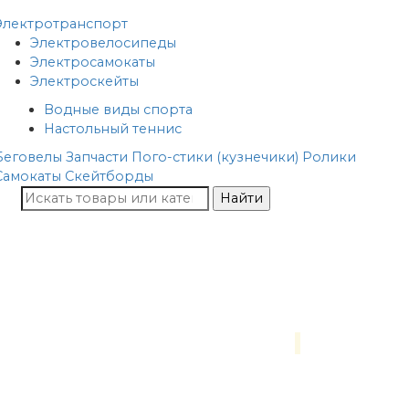
Электротранспорт
Электровелосипеды
Электросамокаты
Электроскейты
Водные виды спорта
Настольный теннис
Беговелы
Запчасти
Пого-стики (кузнечики)
Ролики
Самокаты
Скейтборды
Найти