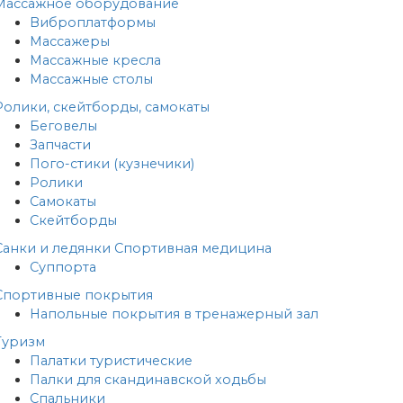
Массажное оборудование
Виброплатформы
Массажеры
Массажные кресла
Массажные столы
Ролики, скейтборды, самокаты
Беговелы
Запчасти
Пого-стики (кузнечики)
Ролики
Самокаты
Скейтборды
Санки и ледянки
Спортивная медицина
Суппорта
Спортивные покрытия
Напольные покрытия в тренажерный зал
Туризм
Палатки туристические
Палки для скандинавской ходьбы
Спальники