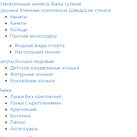
Спасательные жилеты
Фалы
Шлема
Турники
Уличные комплексы
Шведские стенки
Канаты
Качели
Кольца
Прочие аксессуары
Водные виды спорта
Настольный теннис
Батуты
Коньки ледовые
Детские раздвижные коньки
Фигурные коньки
Хоккейные коньки
Лыжи
Лыжи без креплений
Лыжи с креплениями
Крепления
Ботинки
Палки
Аксессуары