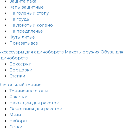
Защита паха
Капы защитные
На голень и стопу
На грудь
На локоть и колено
На предплечье
Футы литые
Показать все
Аксессуары для единоборств
Макеты оружия
Обувь для
единоборств
Боксерки
Борцовки
Степки
Настольный теннис
Теннисные столы
Ракетки
Накладки для ракеток
Основания для ракеток
Мячи
Наборы
Сетки