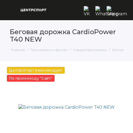
Беговая дорожка CardioPower
T40 NEW
Главная
Тренажёры и фитнес
Кардиотренажеры
Беговые д
Центрспорт рекомендует
По промокоду "Сайт"