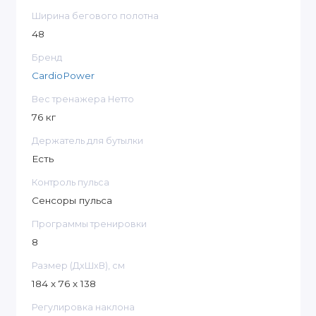
Ширина бегового полотна
48
Бренд
CardioPower
Вес тренажера Нетто
76 кг
Держатель для бутылки
Есть
Контроль пульса
Сенсоры пульса
Программы тренировки
8
Размер (ДxШxВ), см
184 х 76 х 138
Регулировка наклона