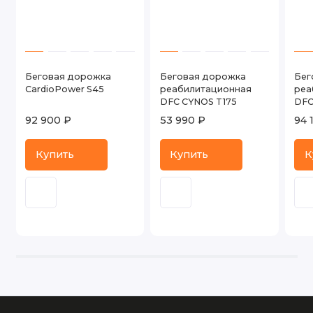
Беговая дорожка
Беговая дорожка
Бег
CardioPower S45
реабилитационная
реа
DFC CYNOS T175
DFC
92 900 ₽
53 990 ₽
94 
Купить
Купить
К