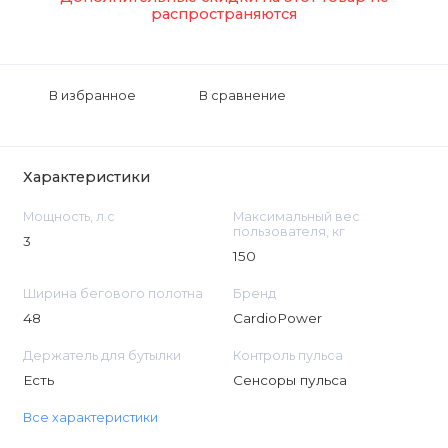
распространяются
В избранное
В сравнение
Характеристики
Мощность, л.с
Максимальный вес
пользователя, кг
3
150
Ширина бегового полотна
Бренд
48
CardioPower
Держатель для бутылки
Контроль пульса
Есть
Сенсоры пульса
Все характеристики