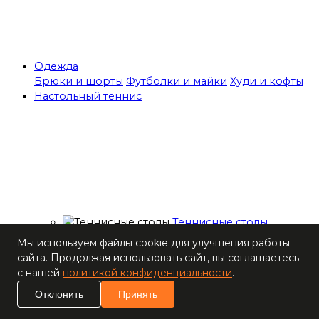
Одежда
Брюки и шорты
Футболки и майки
Худи и кофты
Настольный теннис
Теннисные столы
Ракетки
Мы используем файлы cookie для улучшения работы
Накладки для
сайта. Продолжая использовать сайт, вы соглашаетесь
ракеток
с нашей
политикой конфиденциальности
.
Основания для
Отклонить
Принять
ракеток
Мячи