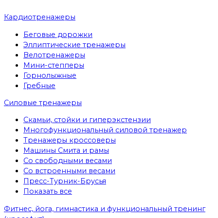
Кардиотренажеры
Беговые дорожки
Эллиптические тренажеры
Велотренажеры
Мини-степперы
Горнолыжные
Гребные
Cиловые тренажеры
Скамьи, стойки и гиперэкстензии
Многофункциональный силовой тренажер
Тренажеры кроссоверы
Машины Смита и рамы
Со свободными весами
Со встроенными весами
Пресс-Турник-Брусья
Показать все
Фитнес, йога, гимнастика и функциональный тренинг