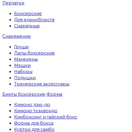
Перчатки
Боксерские
Для единоборств
Снарядные
Снаряжение
Груши
Лапы боксерские
Манекены
Мешки
Наборы
Подушки
Тренерские аксессуары
Бинты боксерские
Форма
Кимоно дзю-до
Кимоно тхэквондо
Кикбоксинг и тайский бокс
Форма для бокса
Куртки для самбо