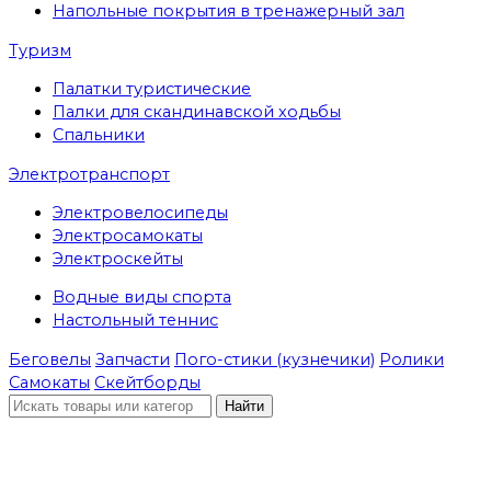
Напольные покрытия в тренажерный зал
Туризм
Палатки туристические
Палки для скандинавской ходьбы
Спальники
Электротранспорт
Электровелосипеды
Электросамокаты
Электроскейты
Водные виды спорта
Настольный теннис
Беговелы
Запчасти
Пого-стики (кузнечики)
Ролики
Самокаты
Скейтборды
Найти