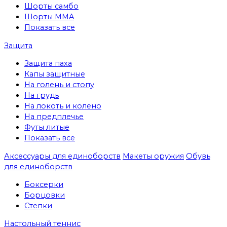
Шорты самбо
Шорты MMA
Показать все
Защита
Защита паха
Капы защитные
На голень и стопу
На грудь
На локоть и колено
На предплечье
Футы литые
Показать все
Аксессуары для единоборств
Макеты оружия
Обувь
для единоборств
Боксерки
Борцовки
Степки
Настольный теннис