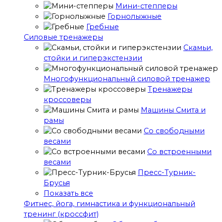
Мини-степперы
Горнолыжные
Гребные
Cиловые тренажеры
Скамьи,
стойки и гиперэкстензии
Многофункциональный силовой тренажер
Тренажеры
кроссоверы
Машины Смита и
рамы
Со свободными
весами
Со встроенными
весами
Пресс-Турник-
Брусья
Показать все
Фитнес, йога, гимнастика и функциональный
тренинг (кроссфит)