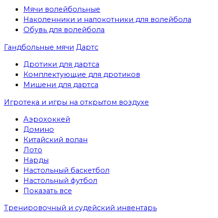
Мячи волейбольные
Наколенники и налокотники для волейбола
Обувь для волейбола
Гандбольные мячи
Дартс
Дротики для дартса
Комплектующие для дротиков
Мишени для дартса
Игротека и игры на открытом воздухе
Аэрохоккей
Домино
Китайский волан
Лото
Нарды
Настольный баскетбол
Настольный футбол
Показать все
Тренировочный и судейский инвентарь