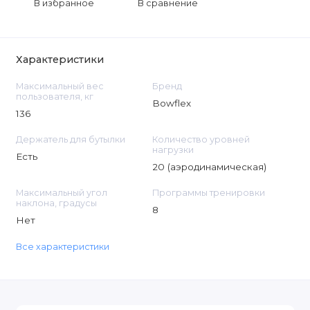
В избранное
В сравнение
Характеристики
Максимальный вес
Бренд
пользователя, кг
Bowflex
136
Держатель для бутылки
Количество уровней
нагрузки
Есть
20 (аэродинамическая)
Максимальный угол
Программы тренировки
наклона, градусы
8
Нет
Все характеристики