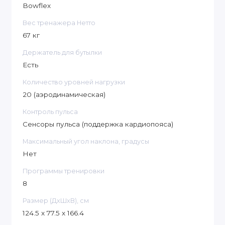
Bowflex
Вес тренажера Нетто
67 кг
Держатель для бутылки
Есть
Количество уровней нагрузки
20 (аэродинамическая)
Контроль пульса
Сенсоры пульса (поддержка кардиопояса)
Максимальный угол наклона, градусы
Нет
Программы тренировки
8
Размер (ДxШxВ), см
124.5 x 77.5 x 166.4