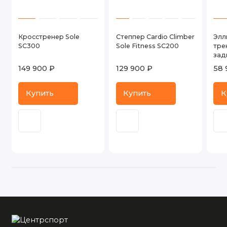
Кросстренер Sole
Степпер Cardio Climber
Элл
SC300
Sole Fitness SC200
тре
зад
Alte
149 900 ₽
129 900 ₽
58 
Купить
Купить
К