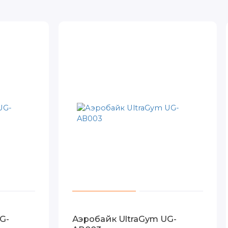
G-
Аэробайк UltraGym UG-