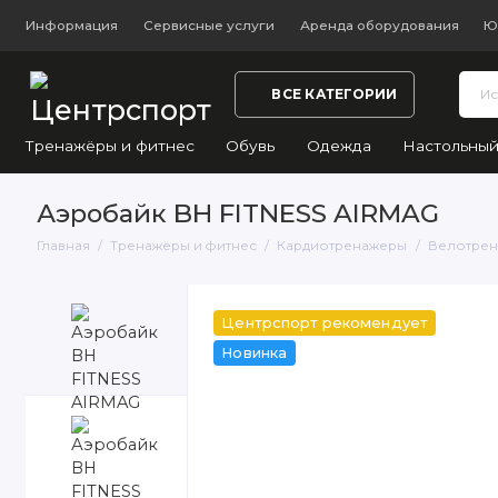
Информация
Сервисные услуги
Аренда оборудования
Ю
ВСЕ КАТЕГОРИИ
Тренажёры и фитнес
Обувь
Одежда
Настольный
Аэробайк BH FITNESS AIRMAG
Главная
Тренажёры и фитнес
Кардиотренажеры
Велотре
Центрспорт рекомендует
Новинка