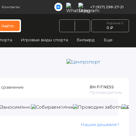
Контакты
+7 (927) 298-27-21
Корзина
0
Найти
0 ₽
порта
Игровые виды спорта
Бильярд
Еще
BH FITNESS
 сравнение
Производитель
м
Заносим
Собираем
Нашли дешевле?