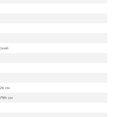
ский
126 см
5*89 см