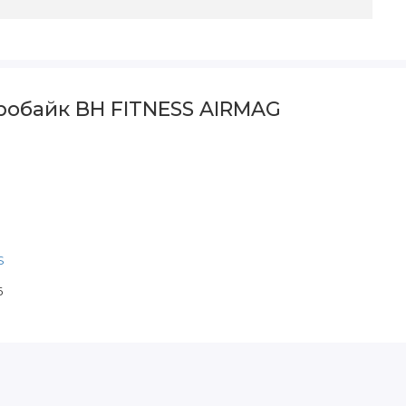
робайк BH FITNESS AIRMAG
S
6