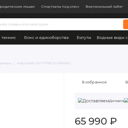
ридическим лицам
Спортзалы под ключ
Вертикальный забег
 теннис
Бокс и единоборства
Батуты
Водные виды с
нажеры
Аэробайк BH FITNESS AIRMAG
В избранное
В
Доставляе
65 990 ₽