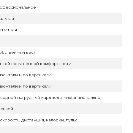
рофессиональное
альная
гнитная
(собственный вес)
ушкой повышенной комфортности
изонтали и по вертикали
изонтали и по вертикали
водной нагрудный кардиодатчик(опционально)
исплей
 скорость, дистанция, калории, пульс