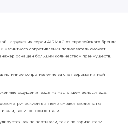
мой нагружения серии AIRMAG от европейского бренда
 и магнитного сопротивления пользователь сможет
Тренажер оснащен большим количеством преимуществ,
тичное сопротивление за счет аэромагнитной
нные ощущения езды на настоящем велосипеде.
опометрическими данными сможет «подогнать»
икали, так и по горизонтали.
уется как по вертикали, так и по горизонтали.