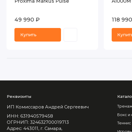
Proxima Markus Pulse
A1000M
49 990 ₽
118 99
Купить
Купит
Реквизиты
Катало
Тренаж
ИП Комиссаров Андрей Сергеевич
Бокс и
ИНН: 631940579458
ОГРНИП: 324632700019713
Теннис
Адрес: 443011, г. Самара,
Игровы