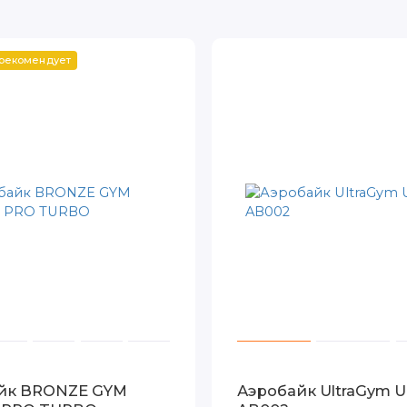
 рекомендует
йк BRONZE GYM
Аэробайк UltraGym U