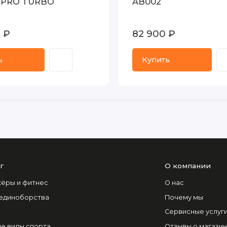
 PRO TURBO
AB002
0 ₽
82 900 ₽
ь
Купить
г
О компании
ёры и фитнес
О нас
 единоборства
Почему мы
Сервисные услуг
е виды спорта
Отзывы о магази