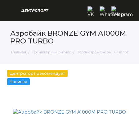
Аэробайк BRONZE GYM A1000M
PRO TURBO
Главная
Тренажёры и фитнес
Кардиотренажеры
Велотрена
Центрспорт рекомендует
Новинка