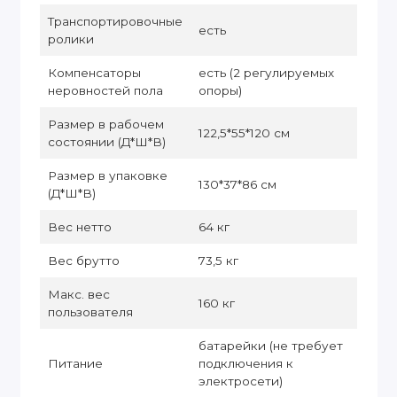
Транспортировочные
есть
ролики
Компенсаторы
есть (2 регулируемых
неровностей пола
опоры)
Размер в рабочем
122,5*55*120 см
состоянии (Д*Ш*В)
Размер в упаковке
130*37*86 см
(Д*Ш*В)
Вес нетто
64 кг
Вес брутто
73,5 кг
Макс. вес
160 кг
пользователя
батарейки (не требует
Питание
подключения к
электросети)