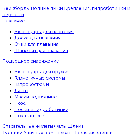
Вейкборды
Водные лыжи
Крепления, гидроботинки и
перчатки
Плавание
Аксессуары для плавания
Доска для плавания
Очки для плавания
Шапочки для плавания
Подводное снаряжение
Аксессуары для оружия
Герметичные системы
Гидрокостюмы
Ласты
Маски подводные
Ножи
Носки и гидроботинки
Показать все
Спасательные жилеты
Фалы
Шлема
Турники
Уличные комплексы
Шведские стенки