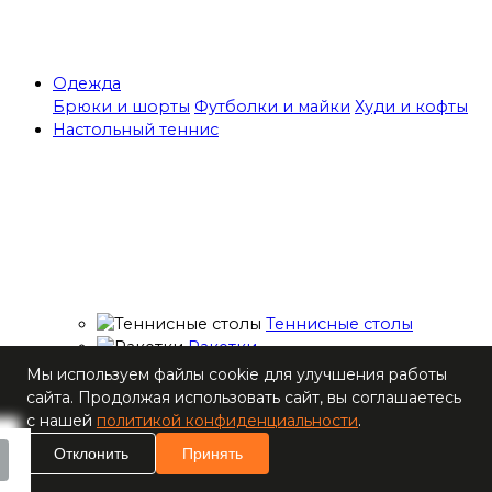
Одежда
Брюки и шорты
Футболки и майки
Худи и кофты
Настольный теннис
Теннисные столы
Ракетки
Накладки для
Мы используем файлы cookie для улучшения работы
ракеток
сайта. Продолжая использовать сайт, вы соглашаетесь
Основания для
с нашей
политикой конфиденциальности
.
ракеток
Отклонить
Принять
Мячи
Наборы