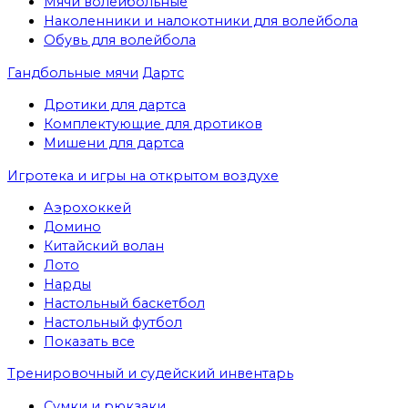
Мячи волейбольные
Наколенники и налокотники для волейбола
Обувь для волейбола
Гандбольные мячи
Дартс
Дротики для дартса
Комплектующие для дротиков
Мишени для дартса
Игротека и игры на открытом воздухе
Аэрохоккей
Домино
Китайский волан
Лото
Нарды
Настольный баскетбол
Настольный футбол
Показать все
Тренировочный и судейский инвентарь
Сумки и рюкзаки