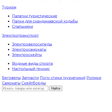
Туризм
Палатки туристические
Палки для скандинавской ходьбы
Спальники
Электротранспорт
Электровелосипеды
Электросамокаты
Электроскейты
Водные виды спорта
Настольный теннис
Беговелы
Запчасти
Пого-стики (кузнечики)
Ролики
Самокаты
Скейтборды
Найти