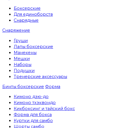
Боксерские
Для единоборств
Снарядные
Снаряжение
Груши
Лапы боксерские
Манекены
Мешки
Наборы
Подушки
Тренерские аксессуары
Бинты боксерские
Форма
Кимоно дзю-до
Кимоно тхэквондо
Кикбоксинг и тайский бокс
Форма для бокса
Куртки для самбо
Шорты самбо