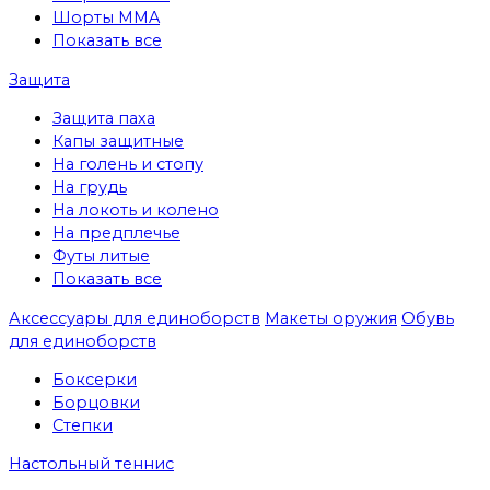
Шорты MMA
Показать все
Защита
Защита паха
Капы защитные
На голень и стопу
На грудь
На локоть и колено
На предплечье
Футы литые
Показать все
Аксессуары для единоборств
Макеты оружия
Обувь
для единоборств
Боксерки
Борцовки
Степки
Настольный теннис