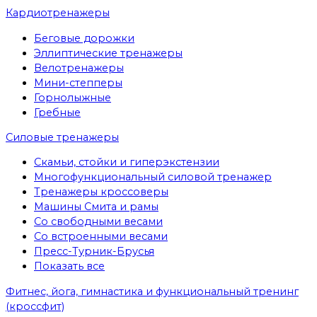
Кардиотренажеры
Беговые дорожки
Эллиптические тренажеры
Велотренажеры
Мини-степперы
Горнолыжные
Гребные
Cиловые тренажеры
Скамьи, стойки и гиперэкстензии
Многофункциональный силовой тренажер
Тренажеры кроссоверы
Машины Смита и рамы
Со свободными весами
Со встроенными весами
Пресс-Турник-Брусья
Показать все
Фитнес, йога, гимнастика и функциональный тренинг
(кроссфит)