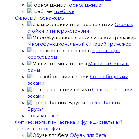
Горнолыжные
Гребные
Cиловые тренажеры
Скамьи,
стойки и гиперэкстензии
Многофункциональный силовой тренажер
Тренажеры
кроссоверы
Машины Смита и
рамы
Со свободными
весами
Со встроенными
весами
Пресс-Турник-
Брусья
Показать все
Фитнес, йога, гимнастика и функциональный
тренинг (кроссфит)
Обувь для бега