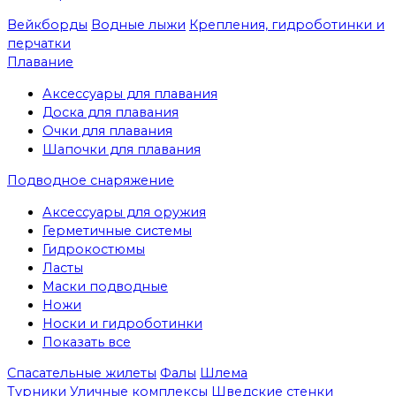
Вейкборды
Водные лыжи
Крепления, гидроботинки и
перчатки
Плавание
Аксессуары для плавания
Доска для плавания
Очки для плавания
Шапочки для плавания
Подводное снаряжение
Аксессуары для оружия
Герметичные системы
Гидрокостюмы
Ласты
Маски подводные
Ножи
Носки и гидроботинки
Показать все
Спасательные жилеты
Фалы
Шлема
Турники
Уличные комплексы
Шведские стенки