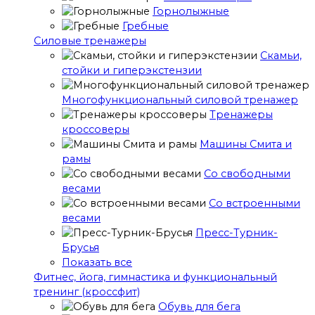
Горнолыжные
Гребные
Cиловые тренажеры
Скамьи,
стойки и гиперэкстензии
Многофункциональный силовой тренажер
Тренажеры
кроссоверы
Машины Смита и
рамы
Со свободными
весами
Со встроенными
весами
Пресс-Турник-
Брусья
Показать все
Фитнес, йога, гимнастика и функциональный
тренинг (кроссфит)
Обувь для бега