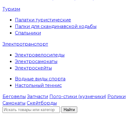
Туризм
Палатки туристические
Палки для скандинавской ходьбы
Спальники
Электротранспорт
Электровелосипеды
Электросамокаты
Электроскейты
Водные виды спорта
Настольный теннис
Беговелы
Запчасти
Пого-стики (кузнечики)
Ролики
Самокаты
Скейтборды
Найти