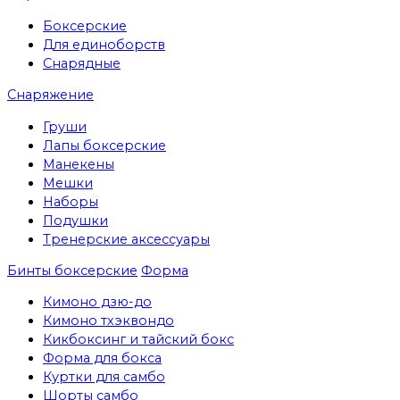
Боксерские
Для единоборств
Снарядные
Снаряжение
Груши
Лапы боксерские
Манекены
Мешки
Наборы
Подушки
Тренерские аксессуары
Бинты боксерские
Форма
Кимоно дзю-до
Кимоно тхэквондо
Кикбоксинг и тайский бокс
Форма для бокса
Куртки для самбо
Шорты самбо