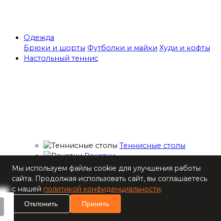
Одежда
Брюки и шорты
Футболки и майки
Худи и кофты
Настольный теннис
Теннисные столы
Ракетки
Накладки для
Мы используем файлы cookie для улучшения работы
ракеток
сайта. Продолжая использовать сайт, вы соглашаетесь
Основания для
с нашей
политикой конфиденциальности
.
ракеток
Отклонить
Принять
Мячи
Наборы