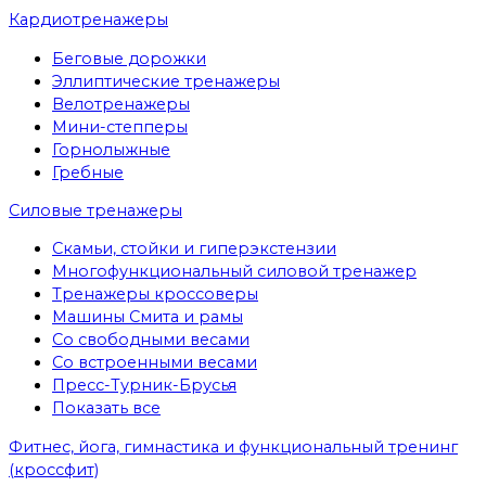
Кардиотренажеры
Беговые дорожки
Эллиптические тренажеры
Велотренажеры
Мини-степперы
Горнолыжные
Гребные
Cиловые тренажеры
Скамьи, стойки и гиперэкстензии
Многофункциональный силовой тренажер
Тренажеры кроссоверы
Машины Смита и рамы
Со свободными весами
Со встроенными весами
Пресс-Турник-Брусья
Показать все
Фитнес, йога, гимнастика и функциональный тренинг
(кроссфит)