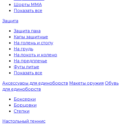
Шорты MMA
Показать все
Защита
Защита паха
Капы защитные
На голень и стопу
На грудь
На локоть и колено
На предплечье
Футы литые
Показать все
Аксессуары для единоборств
Макеты оружия
Обувь
для единоборств
Боксерки
Борцовки
Степки
Настольный теннис