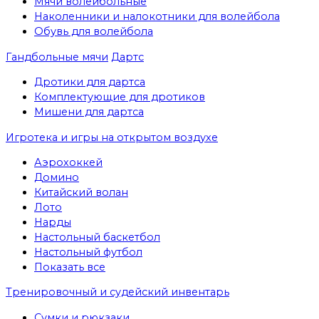
Мячи волейбольные
Наколенники и налокотники для волейбола
Обувь для волейбола
Гандбольные мячи
Дартс
Дротики для дартса
Комплектующие для дротиков
Мишени для дартса
Игротека и игры на открытом воздухе
Аэрохоккей
Домино
Китайский волан
Лото
Нарды
Настольный баскетбол
Настольный футбол
Показать все
Тренировочный и судейский инвентарь
Сумки и рюкзаки