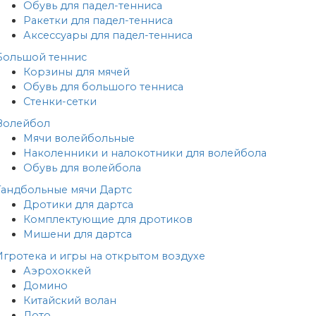
Обувь для падел-тенниса
Ракетки для падел-тенниса
Аксессуары для падел-тенниса
Большой теннис
Корзины для мячей
Обувь для большого тенниса
Стенки-сетки
Волейбол
Мячи волейбольные
Наколенники и налокотники для волейбола
Обувь для волейбола
Гандбольные мячи
Дартс
Дротики для дартса
Комплектующие для дротиков
Мишени для дартса
Игротека и игры на открытом воздухе
Аэрохоккей
Домино
Китайский волан
Лото