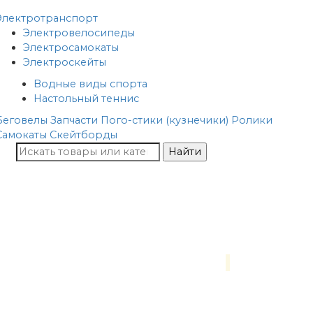
Электротранспорт
Электровелосипеды
Электросамокаты
Электроскейты
Водные виды спорта
Настольный теннис
Беговелы
Запчасти
Пого-стики (кузнечики)
Ролики
Самокаты
Скейтборды
Найти