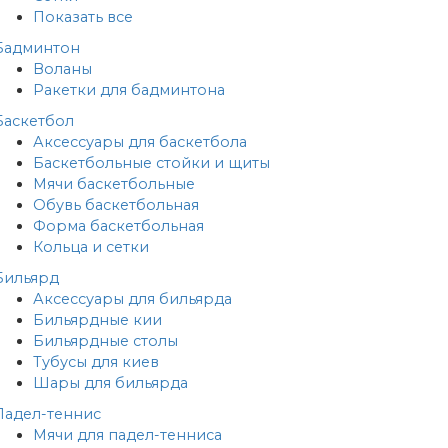
Показать все
Бадминтон
Воланы
Ракетки для бадминтона
Баскетбол
Аксессуары для баскетбола
Баскетбольные стойки и щиты
Мячи баскетбольные
Обувь баскетбольная
Форма баскетбольная
Кольца и сетки
Бильярд
Аксессуары для бильярда
Бильярдные кии
Бильярдные столы
Тубусы для киев
Шары для бильярда
Падел-теннис
Мячи для падел-тенниса