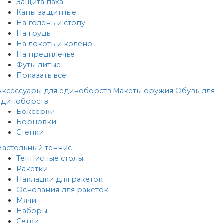
Защита паха
Капы защитные
На голень и стопу
На грудь
На локоть и колено
На предплечье
Футы литые
Показать все
Аксессуары для единоборств
Макеты оружия
Обувь для
единоборств
Боксерки
Борцовки
Степки
Настольный теннис
Теннисные столы
Ракетки
Накладки для ракеток
Основания для ракеток
Мячи
Наборы
Сетки