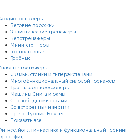
Кардиотренажеры
Беговые дорожки
Эллиптические тренажеры
Велотренажеры
Мини-степперы
Горнолыжные
Гребные
Cиловые тренажеры
Скамьи, стойки и гиперэкстензии
Многофункциональный силовой тренажер
Тренажеры кроссоверы
Машины Смита и рамы
Со свободными весами
Со встроенными весами
Пресс-Турник-Брусья
Показать все
Фитнес, йога, гимнастика и функциональный тренинг
(кроссфит)