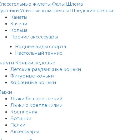
Спасательные жилеты
Фалы
Шлема
Турники
Уличные комплексы
Шведские стенки
Канаты
Качели
Кольца
Прочие аксессуары
Водные виды спорта
Настольный теннис
Батуты
Коньки ледовые
Детские раздвижные коньки
Фигурные коньки
Хоккейные коньки
Лыжи
Лыжи без креплений
Лыжи с креплениями
Крепления
Ботинки
Палки
Аксессуары