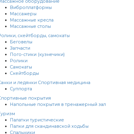
Массажное оборудование
Виброплатформы
Массажеры
Массажные кресла
Массажные столы
Ролики, скейтборды, самокаты
Беговелы
Запчасти
Пого-стики (кузнечики)
Ролики
Самокаты
Скейтборды
Санки и ледянки
Спортивная медицина
Суппорта
Спортивные покрытия
Напольные покрытия в тренажерный зал
Туризм
Палатки туристические
Палки для скандинавской ходьбы
Спальники