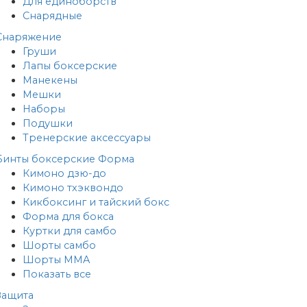
Для единоборств
Снарядные
Снаряжение
Груши
Лапы боксерские
Манекены
Мешки
Наборы
Подушки
Тренерские аксессуары
Бинты боксерские
Форма
Кимоно дзю-до
Кимоно тхэквондо
Кикбоксинг и тайский бокс
Форма для бокса
Куртки для самбо
Шорты самбо
Шорты MMA
Показать все
Защита