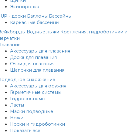
Щитки
Экипировка
SUP - доски
Баллоны
Бассейны
Каркасные бассейны
Вейкборды
Водные лыжи
Крепления, гидроботинки и
перчатки
Плавание
Аксессуары для плавания
Доска для плавания
Очки для плавания
Шапочки для плавания
Подводное снаряжение
Аксессуары для оружия
Герметичные системы
Гидрокостюмы
Ласты
Маски подводные
Ножи
Носки и гидроботинки
Показать все