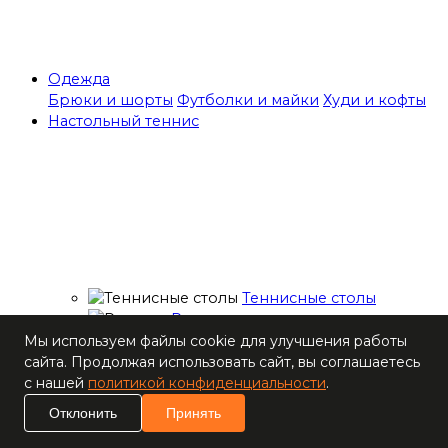
Одежда
Брюки и шорты
Футболки и майки
Худи и кофты
Настольный теннис
Теннисные столы
Ракетки
Накладки для
Мы используем файлы cookie для улучшения работы
ракеток
сайта. Продолжая использовать сайт, вы соглашаетесь
Основания для
с нашей
политикой конфиденциальности
.
ракеток
Отклонить
Принять
Мячи
Наборы