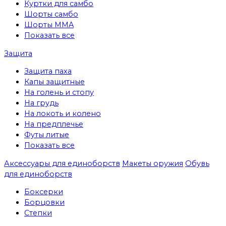
Куртки для самбо
Шорты самбо
Шорты MMA
Показать все
Защита
Защита паха
Капы защитные
На голень и стопу
На грудь
На локоть и колено
На предплечье
Футы литые
Показать все
Аксессуары для единоборств
Макеты оружия
Обувь
для единоборств
Боксерки
Борцовки
Степки