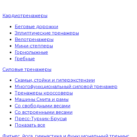
Кардиотренажеры
Беговые дорожки
Эллиптические тренажеры
Велотренажеры
Мини-степперы
Горнолыжные
Гребные
Cиловые тренажеры
Скамьи, стойки и гиперэкстензии
Многофункциональный силовой тренажер
Тренажеры кроссоверы
Машины Смита и рамы
Со свободными весами
Со встроенными весами
Пресс-Турник-Брусья
Показать все
Фитнес, йога, гимнастика и функциональный тренинг