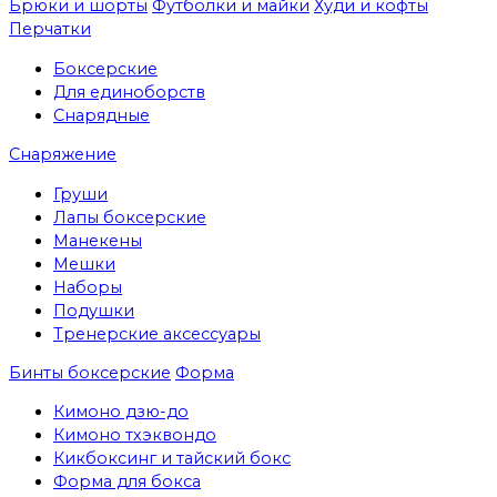
Брюки и шорты
Футболки и майки
Худи и кофты
Перчатки
Боксерские
Для единоборств
Снарядные
Снаряжение
Груши
Лапы боксерские
Манекены
Мешки
Наборы
Подушки
Тренерские аксессуары
Бинты боксерские
Форма
Кимоно дзю-до
Кимоно тхэквондо
Кикбоксинг и тайский бокс
Форма для бокса