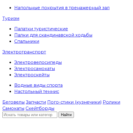
Напольные покрытия в тренажерный зал
Туризм
Палатки туристические
Палки для скандинавской ходьбы
Спальники
Электротранспорт
Электровелосипеды
Электросамокаты
Электроскейты
Водные виды спорта
Настольный теннис
Беговелы
Запчасти
Пого-стики (кузнечики)
Ролики
Самокаты
Скейтборды
Найти