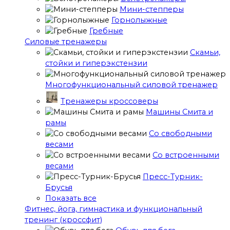
Мини-степперы
Горнолыжные
Гребные
Cиловые тренажеры
Скамьи,
стойки и гиперэкстензии
Многофункциональный силовой тренажер
Тренажеры кроссоверы
Машины Смита и
рамы
Со свободными
весами
Со встроенными
весами
Пресс-Турник-
Брусья
Показать все
Фитнес, йога, гимнастика и функциональный
тренинг (кроссфит)