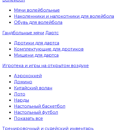
Мячи волейбольные
Наколенники и налокотники для волейбола
Обувь для волейбола
Гандбольные мячи
Дартс
Дротики для дартса
Комплектующие для дротиков
Мишени для дартса
Игротека и игры на открытом воздухе
Аэрохоккей
Домино
Китайский волан
Лото
Нарды
Настольный баскетбол
Настольный футбол
Показать все
Тренировочный и судейский инвентарь