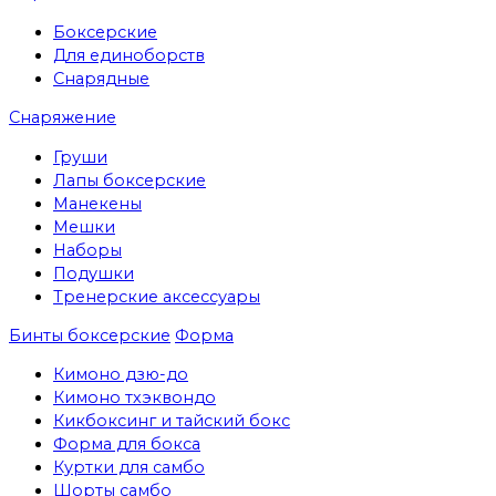
Боксерские
Для единоборств
Снарядные
Снаряжение
Груши
Лапы боксерские
Манекены
Мешки
Наборы
Подушки
Тренерские аксессуары
Бинты боксерские
Форма
Кимоно дзю-до
Кимоно тхэквондо
Кикбоксинг и тайский бокс
Форма для бокса
Куртки для самбо
Шорты самбо