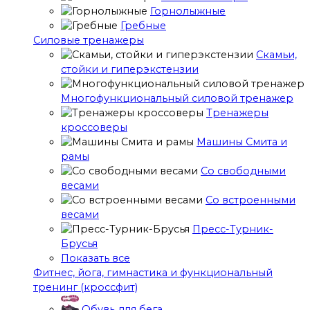
Горнолыжные
Гребные
Cиловые тренажеры
Скамьи,
стойки и гиперэкстензии
Многофункциональный силовой тренажер
Тренажеры
кроссоверы
Машины Смита и
рамы
Со свободными
весами
Со встроенными
весами
Пресс-Турник-
Брусья
Показать все
Фитнес, йога, гимнастика и функциональный
тренинг (кроссфит)
Обувь для бега