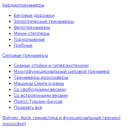
Кардиотренажеры
Беговые дорожки
Эллиптические тренажеры
Велотренажеры
Мини-степперы
Горнолыжные
Гребные
Cиловые тренажеры
Скамьи, стойки и гиперэкстензии
Многофункциональный силовой тренажер
Тренажеры кроссоверы
Машины Смита и рамы
Со свободными весами
Со встроенными весами
Пресс-Турник-Брусья
Показать все
Фитнес, йога, гимнастика и функциональный тренинг
(кроссфит)