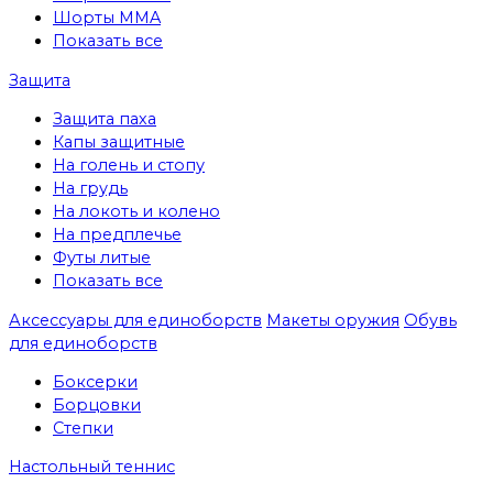
Шорты MMA
Показать все
Защита
Защита паха
Капы защитные
На голень и стопу
На грудь
На локоть и колено
На предплечье
Футы литые
Показать все
Аксессуары для единоборств
Макеты оружия
Обувь
для единоборств
Боксерки
Борцовки
Степки
Настольный теннис