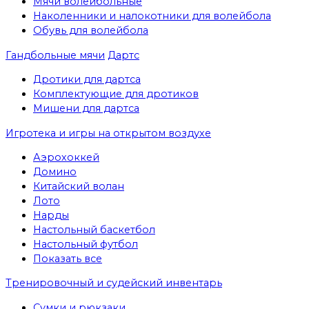
Мячи волейбольные
Наколенники и налокотники для волейбола
Обувь для волейбола
Гандбольные мячи
Дартс
Дротики для дартса
Комплектующие для дротиков
Мишени для дартса
Игротека и игры на открытом воздухе
Аэрохоккей
Домино
Китайский волан
Лото
Нарды
Настольный баскетбол
Настольный футбол
Показать все
Тренировочный и судейский инвентарь
Сумки и рюкзаки