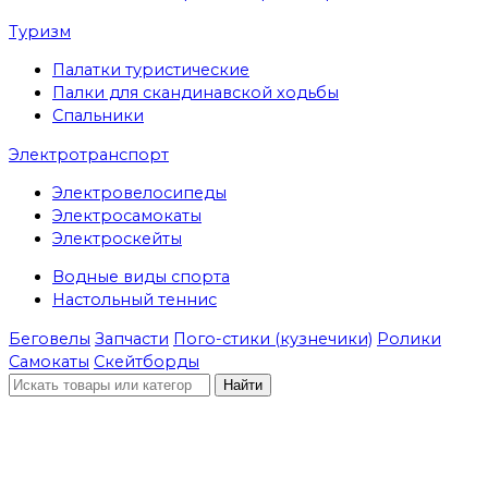
Туризм
Палатки туристические
Палки для скандинавской ходьбы
Спальники
Электротранспорт
Электровелосипеды
Электросамокаты
Электроскейты
Водные виды спорта
Настольный теннис
Беговелы
Запчасти
Пого-стики (кузнечики)
Ролики
Самокаты
Скейтборды
Найти