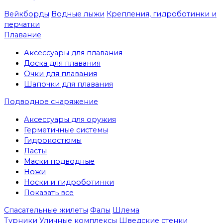
Вейкборды
Водные лыжи
Крепления, гидроботинки и
перчатки
Плавание
Аксессуары для плавания
Доска для плавания
Очки для плавания
Шапочки для плавания
Подводное снаряжение
Аксессуары для оружия
Герметичные системы
Гидрокостюмы
Ласты
Маски подводные
Ножи
Носки и гидроботинки
Показать все
Спасательные жилеты
Фалы
Шлема
Турники
Уличные комплексы
Шведские стенки