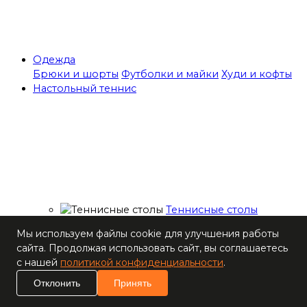
Одежда
Брюки и шорты
Футболки и майки
Худи и кофты
Настольный теннис
Теннисные столы
Ракетки
Мы используем файлы cookie для улучшения работы
Накладки для
сайта. Продолжая использовать сайт, вы соглашаетесь
ракеток
с нашей
политикой конфиденциальности
.
Основания для
ракеток
Отклонить
Принять
Мячи