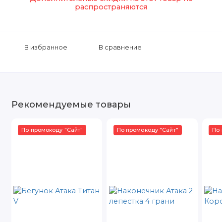
распространяются
В избранное
В сравнение
Рекомендуемые товары
По промокоду "Сайт"
По промокоду "Сайт"
По 