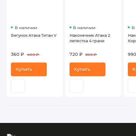
В наличии
В наличии
В
Бегунок Атака Титан V
Наконечник Атака 2
Нак
лепестка 4 грани
Кор
360 ₽
720 ₽
990
400 ₽
800 ₽
Купить
Купить
К