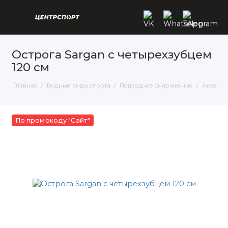
Острога Sargan с четырехзубцем
120 см
Главная
Водные виды спорта
Подводное снаряжение
Аксессу
По промокоду "Сайт"