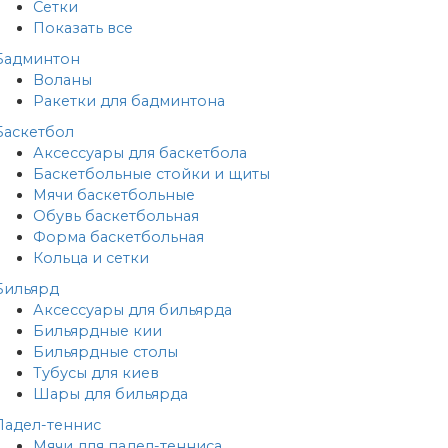
Сетки
Показать все
Бадминтон
Воланы
Ракетки для бадминтона
Баскетбол
Аксессуары для баскетбола
Баскетбольные стойки и щиты
Мячи баскетбольные
Обувь баскетбольная
Форма баскетбольная
Кольца и сетки
Бильярд
Аксессуары для бильярда
Бильярдные кии
Бильярдные столы
Тубусы для киев
Шары для бильярда
Падел-теннис
Мячи для падел-тенниса