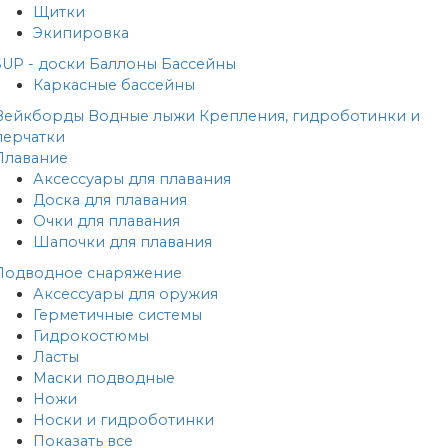
Щитки
Экипировка
SUP - доски
Баллоны
Бассейны
Каркасные бассейны
Вейкборды
Водные лыжи
Крепления, гидроботинки и
перчатки
Плавание
Аксессуары для плавания
Доска для плавания
Очки для плавания
Шапочки для плавания
Подводное снаряжение
Аксессуары для оружия
Герметичные системы
Гидрокостюмы
Ласты
Маски подводные
Ножи
Носки и гидроботинки
Показать все