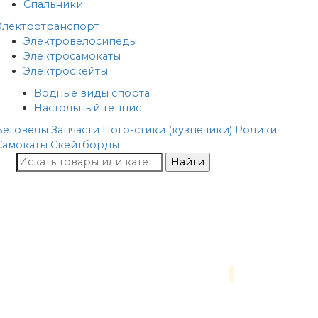
Спальники
Электротранспорт
Электровелосипеды
Электросамокаты
Электроскейты
Водные виды спорта
Настольный теннис
Беговелы
Запчасти
Пого-стики (кузнечики)
Ролики
Самокаты
Скейтборды
Найти