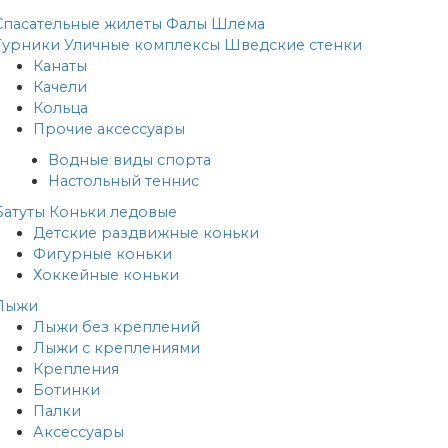
Спасательные жилеты
Фалы
Шлема
Турники
Уличные комплексы
Шведские стенки
Канаты
Качели
Кольца
Прочие аксессуары
Водные виды спорта
Настольный теннис
Батуты
Коньки ледовые
Детские раздвижные коньки
Фигурные коньки
Хоккейные коньки
Лыжи
Лыжи без креплений
Лыжи с креплениями
Крепления
Ботинки
Палки
Аксессуары