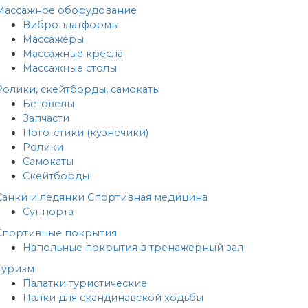
Массажное оборудование
Виброплатформы
Массажеры
Массажные кресла
Массажные столы
Ролики, скейтборды, самокаты
Беговелы
Запчасти
Пого-стики (кузнечики)
Ролики
Самокаты
Скейтборды
Санки и ледянки
Спортивная медицина
Суппорта
Спортивные покрытия
Напольные покрытия в тренажерный зал
Туризм
Палатки туристические
Палки для скандинавской ходьбы