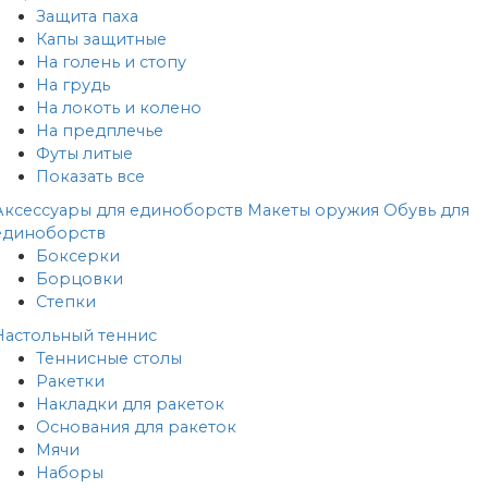
Защита паха
Капы защитные
На голень и стопу
На грудь
На локоть и колено
На предплечье
Футы литые
Показать все
Аксессуары для единоборств
Макеты оружия
Обувь для
единоборств
Боксерки
Борцовки
Степки
Настольный теннис
Теннисные столы
Ракетки
Накладки для ракеток
Основания для ракеток
Мячи
Наборы