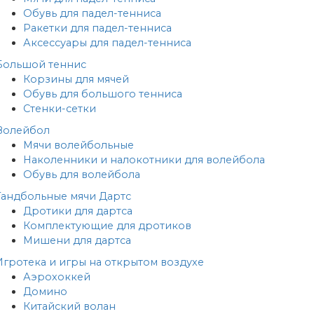
Обувь для падел-тенниса
Ракетки для падел-тенниса
Аксессуары для падел-тенниса
Большой теннис
Корзины для мячей
Обувь для большого тенниса
Стенки-сетки
Волейбол
Мячи волейбольные
Наколенники и налокотники для волейбола
Обувь для волейбола
Гандбольные мячи
Дартс
Дротики для дартса
Комплектующие для дротиков
Мишени для дартса
Игротека и игры на открытом воздухе
Аэрохоккей
Домино
Китайский волан