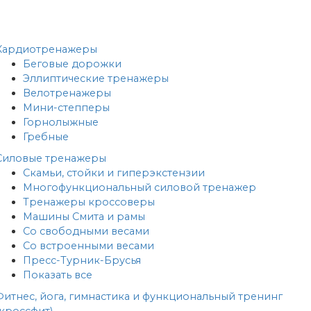
Кардиотренажеры
Беговые дорожки
Эллиптические тренажеры
Велотренажеры
Мини-степперы
Горнолыжные
Гребные
Cиловые тренажеры
Скамьи, стойки и гиперэкстензии
Многофункциональный силовой тренажер
Тренажеры кроссоверы
Машины Смита и рамы
Со свободными весами
Со встроенными весами
Пресс-Турник-Брусья
Показать все
Фитнес, йога, гимнастика и функциональный тренинг
(кроссфит)