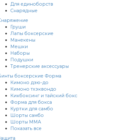
Для единоборств
Снарядные
Снаряжение
Груши
Лапы боксерские
Манекены
Мешки
Наборы
Подушки
Тренерские аксессуары
Бинты боксерские
Форма
Кимоно дзю-до
Кимоно тхэквондо
Кикбоксинг и тайский бокс
Форма для бокса
Куртки для самбо
Шорты самбо
Шорты MMA
Показать все
Защита