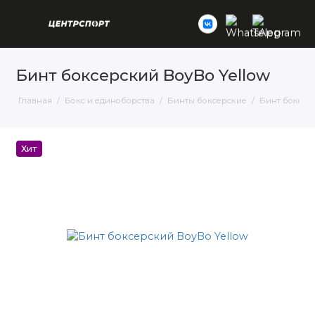
Бинт боксерский BoyBo Yellow
Главная
Бокс и единоборства
Бинты боксерские
Бинт боксерс
Хит