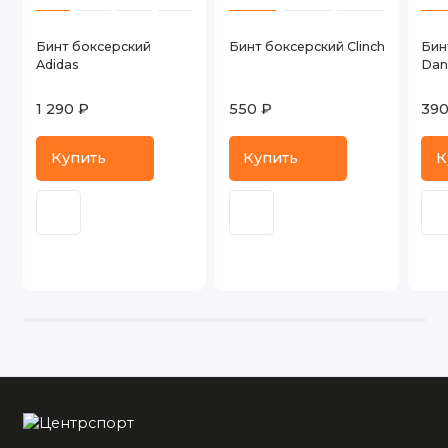
Бинт боксерский
Бинт боксерский Clinch
Бин
Adidas
Dan
1 290 ₽
550 ₽
390
Купить
Купить
К