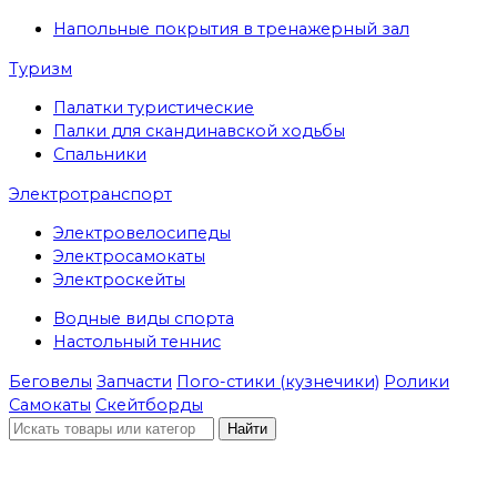
Напольные покрытия в тренажерный зал
Туризм
Палатки туристические
Палки для скандинавской ходьбы
Спальники
Электротранспорт
Электровелосипеды
Электросамокаты
Электроскейты
Водные виды спорта
Настольный теннис
Беговелы
Запчасти
Пого-стики (кузнечики)
Ролики
Самокаты
Скейтборды
Найти