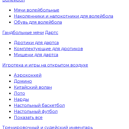
Мячи волейбольные
Наколенники и налокотники для волейбола
Обувь для волейбола
Гандбольные мячи
Дартс
Дротики для дартса
Комплектующие для дротиков
Мишени для дартса
Игротека и игры на открытом воздухе
Аэрохоккей
Домино
Китайский волан
Лото
Нарды
Настольный баскетбол
Настольный футбол
Показать все
Тренировочный и судейский инвентарь