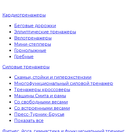
Кардиотренажеры
Беговые дорожки
Эллиптические тренажеры
Велотренажеры
Мини-степперы
Горнолыжные
Гребные
Cиловые тренажеры
Скамьи, стойки и гиперэкстензии
Многофункциональный силовой тренажер
Тренажеры кроссоверы
Машины Смита и рамы
Со свободными весами
Со встроенными весами
Пресс-Турник-Брусья
Показать все
Фитнес, йога, гимнастика и функциональный тренинг