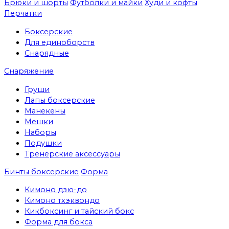
Брюки и шорты
Футболки и майки
Худи и кофты
Перчатки
Боксерские
Для единоборств
Снарядные
Снаряжение
Груши
Лапы боксерские
Манекены
Мешки
Наборы
Подушки
Тренерские аксессуары
Бинты боксерские
Форма
Кимоно дзю-до
Кимоно тхэквондо
Кикбоксинг и тайский бокс
Форма для бокса