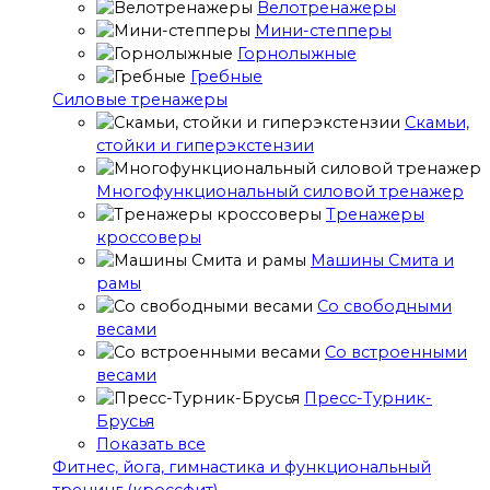
Велотренажеры
Мини-степперы
Горнолыжные
Гребные
Cиловые тренажеры
Скамьи,
стойки и гиперэкстензии
Многофункциональный силовой тренажер
Тренажеры
кроссоверы
Машины Смита и
рамы
Со свободными
весами
Со встроенными
весами
Пресс-Турник-
Брусья
Показать все
Фитнес, йога, гимнастика и функциональный