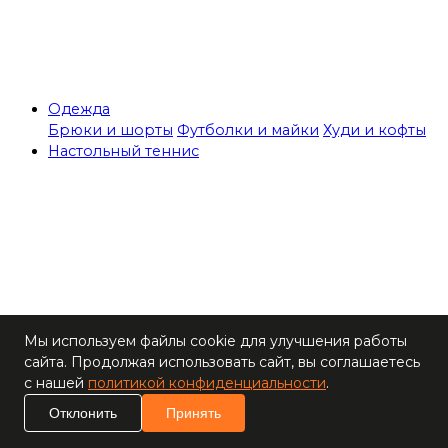
Одежда
Брюки и шорты
Футболки и майки
Худи и кофты
Настольный теннис
Теннисные столы
Мы используем файлы cookie для улучшения работы
Ракетки
сайта. Продолжая использовать сайт, вы соглашаетесь
Накладки для
с нашей
политикой конфиденциальности
.
ракеток
Основания для
Отклонить
Принять
ракеток