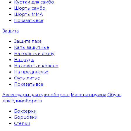
Куртки для самбо
Шорты самбо
Шорты MMA
Показать все
Защита
Защита паха
Капы защитные
На голень и стопу
На грудь
На локоть и колено
На предплечье
Футы литые
Показать все
Аксессуары для единоборств
Макеты оружия
Обувь
для единоборств
Боксерки
Борцовки
Степки