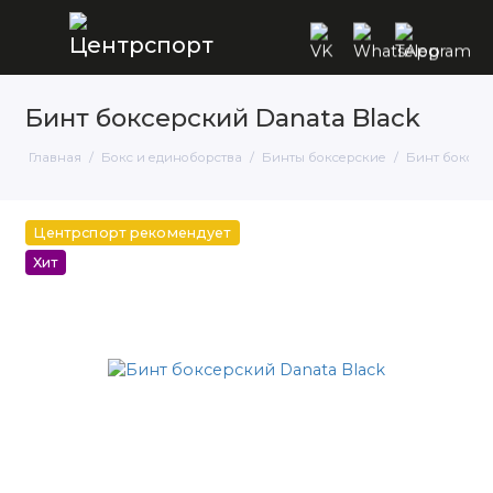
Бинт боксерский Danata Black
Главная
Бокс и единоборства
Бинты боксерские
Бинт боксер
Центрспорт рекомендует
Хит