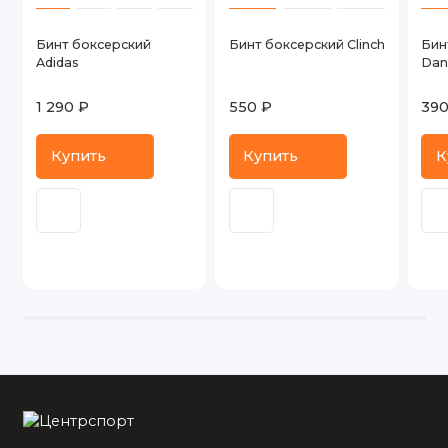
Бинт боксерский
Бинт боксерский Clinch
Бин
Adidas
Dan
1 290 ₽
550 ₽
390
Купить
Купить
К