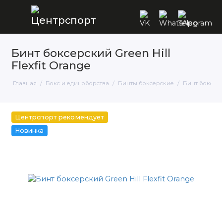
Бинт боксерский Green Hill
Flexfit Orange
Главная
Бокс и единоборства
Бинты боксерские
Бинт боксерск
Центрспорт рекомендует
Новинка