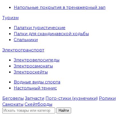
Напольные покрытия в тренажерный зал
Туризм
Палатки туристические
Палки для скандинавской ходьбы
Спальники
Электротранспорт
Электровелосипеды
Электросамокаты
Электроскейты
Водные виды спорта
Настольный теннис
Беговелы
Запчасти
Пого-стики (кузнечики)
Ролики
Самокаты
Скейтборды
Найти