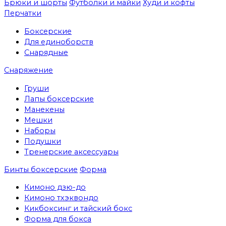
Брюки и шорты
Футболки и майки
Худи и кофты
Перчатки
Боксерские
Для единоборств
Снарядные
Снаряжение
Груши
Лапы боксерские
Манекены
Мешки
Наборы
Подушки
Тренерские аксессуары
Бинты боксерские
Форма
Кимоно дзю-до
Кимоно тхэквондо
Кикбоксинг и тайский бокс
Форма для бокса