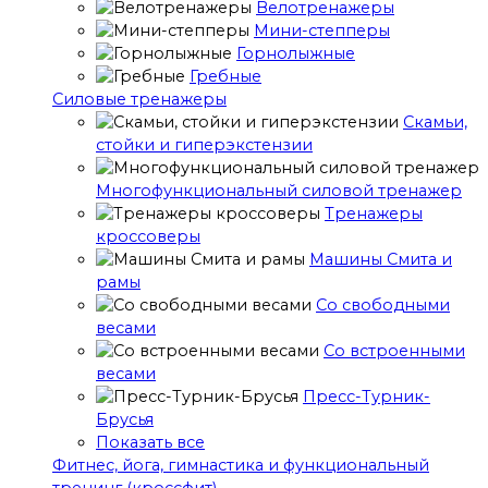
Велотренажеры
Мини-степперы
Горнолыжные
Гребные
Cиловые тренажеры
Скамьи,
стойки и гиперэкстензии
Многофункциональный силовой тренажер
Тренажеры
кроссоверы
Машины Смита и
рамы
Со свободными
весами
Со встроенными
весами
Пресс-Турник-
Брусья
Показать все
Фитнес, йога, гимнастика и функциональный