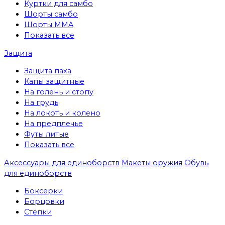
Куртки для самбо
Шорты самбо
Шорты MMA
Показать все
Защита
Защита паха
Капы защитные
На голень и стопу
На грудь
На локоть и колено
На предплечье
Футы литые
Показать все
Аксессуары для единоборств
Макеты оружия
Обувь
для единоборств
Боксерки
Борцовки
Степки