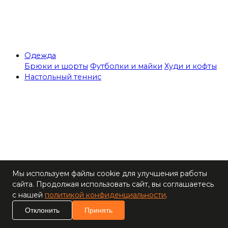
Одежда
Брюки и шорты
Футболки и майки
Худи и кофты
Настольный теннис
Теннисные столы
Мы используем файлы cookie для улучшения работы
Ракетки
сайта. Продолжая использовать сайт, вы соглашаетесь
Накладки для
с нашей
политикой конфиденциальности
.
ракеток
Основания для
Отклонить
Принять
ракеток