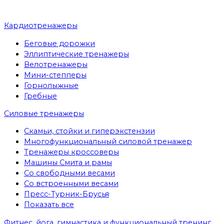
Кардиотренажеры
Беговые дорожки
Эллиптические тренажеры
Велотренажеры
Мини-степперы
Горнолыжные
Гребные
Cиловые тренажеры
Скамьи, стойки и гиперэкстензии
Многофункциональный силовой тренажер
Тренажеры кроссоверы
Машины Смита и рамы
Со свободными весами
Со встроенными весами
Пресс-Турник-Брусья
Показать все
Фитнес, йога, гимнастика и функциональный тренинг