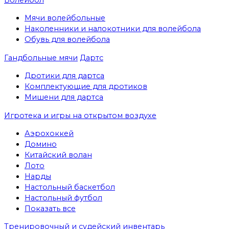
Мячи волейбольные
Наколенники и налокотники для волейбола
Обувь для волейбола
Гандбольные мячи
Дартс
Дротики для дартса
Комплектующие для дротиков
Мишени для дартса
Игротека и игры на открытом воздухе
Аэрохоккей
Домино
Китайский волан
Лото
Нарды
Настольный баскетбол
Настольный футбол
Показать все
Тренировочный и судейский инвентарь